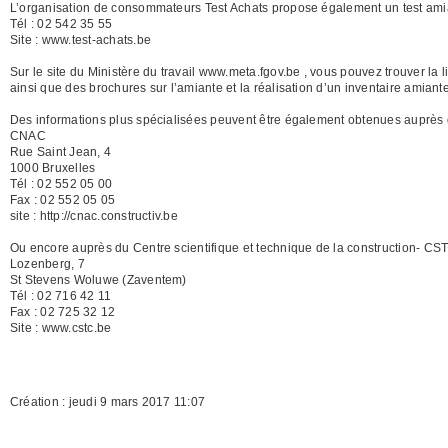
L’organisation de consommateurs Test Achats propose également un test amian
Tél : 02 542 35 55
Site : www.test-achats.be
Sur le site du Ministère du travail www.meta.fgov.be , vous pouvez trouver la l
ainsi que des brochures sur l’amiante et la réalisation d’un inventaire amiant
Des informations plus spécialisées peuvent être également obtenues auprès du
CNAC
Rue Saint Jean, 4
1000 Bruxelles
Tél : 02 552 05 00
Fax : 02 552 05 05
site : http://cnac.constructiv.be
Ou encore auprès du Centre scientifique et technique de la construction- CS
Lozenberg, 7
St Stevens Woluwe (Zaventem)
Tél : 02 716 42 11
Fax : 02 725 32 12
Site : www.cstc.be
Création : jeudi 9 mars 2017 11:07