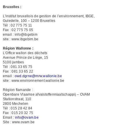
Bruxelles :
L’Institut bruxellois de gestion de l’environnement, IBGE,
Guledelle, 100 – 1200 Bruxelles
Tél : 02 775 75 11
Fax : 02 775 75 05
email : info@ibgebim
site : www.ibgebim.be
Région Wallonne :
L’Office wallon des déchets
Avenue Prince de Liège, 15
5100 jambes
Tél : 081 33 65 75
Fax : 081 33 65 22
email :
owd.dgrne@mrw.wallonie.be
site : www.environnement.wallonie.be
Région flamande :
Openbare Vlaamse afvalstoffenmaatschappij – OVAM
Stationstraat, 110
2800 Mechelen
Tél : 015 28 42 84
Fax : 015 20 32 75
Email :
info@ovam.be
Site : www.ovam.be