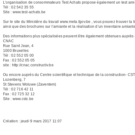
L’organisation de consommateurs Test Achats propose également un test amian
Tél : 02 542 35 55
Site : www.test-achats.be
Sur le site du Ministère du travail www.meta.fgov.be , vous pouvez trouver la l
ainsi que des brochures sur l’amiante et la réalisation d’un inventaire amiant
Des informations plus spécialisées peuvent être également obtenues auprès du
CNAC
Rue Saint Jean, 4
1000 Bruxelles
Tél : 02 552 05 00
Fax : 02 552 05 05
site : http://cnac.constructiv.be
Ou encore auprès du Centre scientifique et technique de la construction- CS
Lozenberg, 7
St Stevens Woluwe (Zaventem)
Tél : 02 716 42 11
Fax : 02 725 32 12
Site : www.cstc.be
Création : jeudi 9 mars 2017 11:07