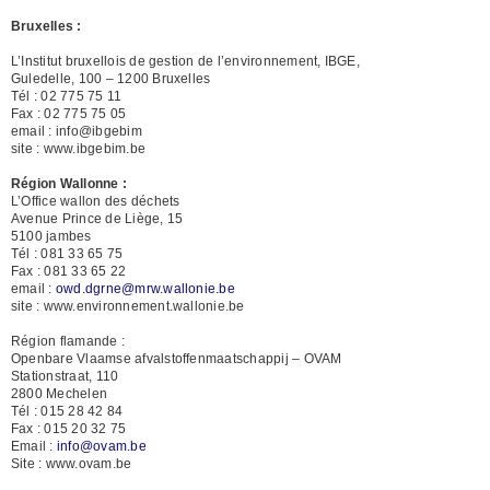
Bruxelles :
L’Institut bruxellois de gestion de l’environnement, IBGE,
Guledelle, 100 – 1200 Bruxelles
Tél : 02 775 75 11
Fax : 02 775 75 05
email : info@ibgebim
site : www.ibgebim.be
Région Wallonne :
L’Office wallon des déchets
Avenue Prince de Liège, 15
5100 jambes
Tél : 081 33 65 75
Fax : 081 33 65 22
email :
owd.dgrne@mrw.wallonie.be
site : www.environnement.wallonie.be
Région flamande :
Openbare Vlaamse afvalstoffenmaatschappij – OVAM
Stationstraat, 110
2800 Mechelen
Tél : 015 28 42 84
Fax : 015 20 32 75
Email :
info@ovam.be
Site : www.ovam.be