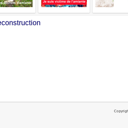
econstruction
0
Copyrig