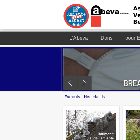
L'Abeva
Dons
pour E
Français
Nederlands