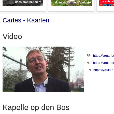
Cartes - Kaarten
Video
FR :
https://youtu
NL :
https://youtu.
EN :
https://yout
Kapelle op den Bos