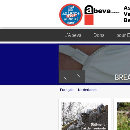
L'Abeva
Dons
pour E
Français
Nederlands