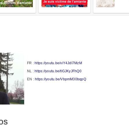
FR :
https://youtu.be/viY4JdI7MzM
NL :
https://youtu.be/tlGJKyJFhQ0
EN :
https://youtu.be/VbpmM30bqpQ
os