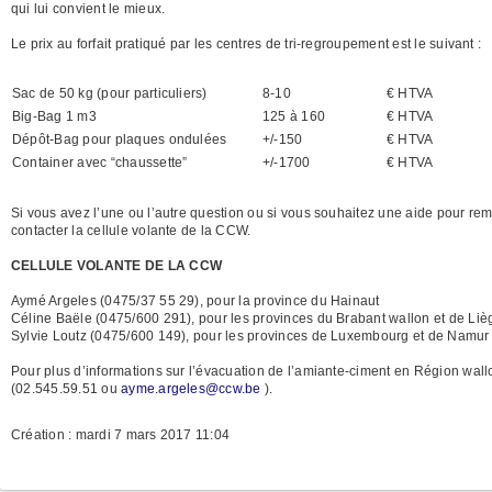
qui lui convient le mieux.
Le prix au forfait pratiqué par les centres de tri-regroupement est le suivant :
Sac de 50 kg (pour particuliers)
8-10
€ HTVA
Big-Bag 1 m3
125 à 160
€ HTVA
Dépôt-Bag pour plaques ondulées
+/-150
€ HTVA
Container avec “chaussette”
+/-1700
€ HTVA
Si vous avez l’une ou l’autre question ou si vous souhaitez une aide pour re
contacter la cellule volante de la CCW.
CELLULE VOLANTE DE LA CCW
Aymé Argeles (0475/37 55 29), pour la province du Hainaut
Céline Baële (0475/600 291), pour les provinces du Brabant wallon et de Liè
Sylvie Loutz (0475/600 149), pour les provinces de Luxembourg et de Namur
Pour plus d’informations sur l’évacuation de l’amiante-ciment en Région wallo
(02.545.59.51 ou
ayme.argeles@ccw.be
).
Création : mardi 7 mars 2017 11:04