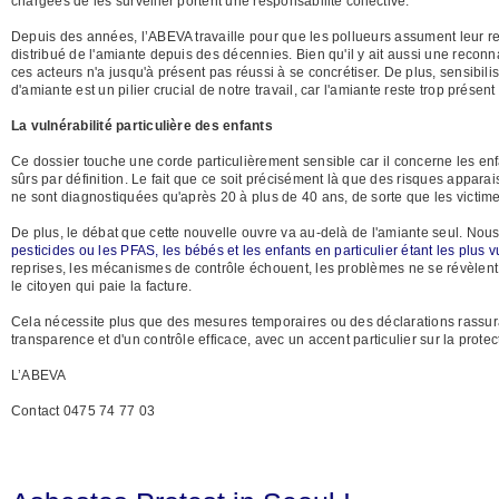
chargées de les surveiller portent une responsabilité collective.
Depuis des années, l’ABEVA travaille pour que les pollueurs assument leur res
distribué de l'amiante depuis des décennies. Bien qu'il y ait aussi une reconna
ces acteurs n'a jusqu'à présent pas réussi à se concrétiser. De plus, sensibili
d'amiante est un pilier crucial de notre travail, car l'amiante reste trop prése
La vulnérabilité particulière des enfants
Ce dossier touche une corde particulièrement sensible car il concerne les enf
sûrs par définition. Le fait que ce soit précisément là que des risques appara
ne sont diagnostiquées qu'après 20 à plus de 40 ans, de sorte que les victime
De plus, le débat que cette nouvelle ouvre va au-delà de l'amiante seul. No
pesticides ou les PFAS, les bébés et les enfants en particulier étant les pl
reprises, les mécanismes de contrôle échouent, les problèmes ne se révèlent 
le citoyen qui paie la facture.
Cela nécessite plus que des mesures temporaires ou des déclarations rassura
transparence et d'un contrôle efficace, avec un accent particulier sur la prote
L’ABEVA
Contact 0475 74 77 03