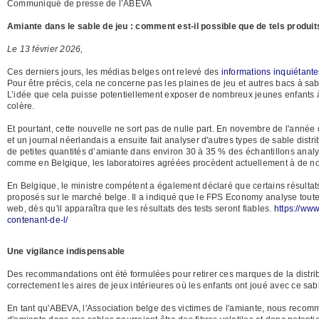
Communiqué de presse de l’ABEVA
Amiante dans le sable de jeu : comment est-il possible que de tels produi
Le 13 février 2026,
Ces derniers jours, les médias belges ont relevé des
informations inquiétante
Pour être précis, cela ne concerne pas les plaines de jeu et autres bacs à sab
L’idée que cela puisse potentiellement exposer de nombreux jeunes enfants à 
colère.
Et pourtant, cette nouvelle ne sort pas de nulle part. En novembre de l'année
et un journal néerlandais a ensuite fait analyser d'autres types de sable dist
de petites quantités d’amiante dans environ 30 à 35 % des échantillons analysé
comme en Belgique, les laboratoires agréées procèdent actuellement à de no
En Belgique, le ministre compétent a également déclaré que certains résultat
proposés sur le marché belge. Il a indiqué que le FPS Economy analyse toutes l
web, dès qu'il apparaîtra que les résultats des tests seront fiables.
https://www
contenant-de-l/
Une vigilance indispensable
Des recommandations ont été formulées pour retirer ces marques de la distribut
correctement les aires de jeux intérieures où les enfants ont joué avec ce sab
En tant qu'ABEVA, l'Association belge des victimes de l'amiante, nous recomm