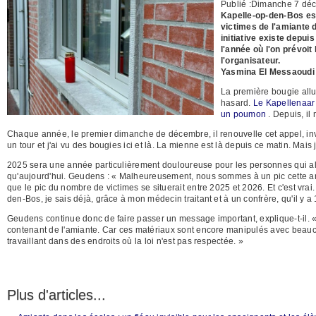
Publié :Dimanche 7 dé
Kapelle-op-den-Bos es
victimes de l'amiante d
initiative existe depu
l'année où l'on prévoi
l'organisateur.
Yasmina El Messaoudi
La première bougie allu
hasard.
Le Kapellenaar 
un poumon
. Depuis, il 
Chaque année, le premier dimanche de décembre, il renouvelle cet appel, invita
un tour et j'ai vu des bougies ici et là. La mienne est là depuis ce matin. Mais
2025 sera une année particulièrement douloureuse pour les personnes qui allu
qu'aujourd'hui. Geudens : « Malheureusement, nous sommes à un pic cette an
que le pic du nombre de victimes se situerait entre 2025 et 2026. Et c'est vr
den-Bos, je sais déjà, grâce à mon médecin traitant et à un confrère, qu'il y a 
Geudens continue donc de faire passer un message important, explique-t-il. «
contenant de l'amiante. Car ces matériaux sont encore manipulés avec beauc
travaillant dans des endroits où la loi n'est pas respectée. »
Plus d'articles...