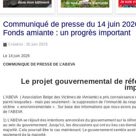
Communiqué de presse du 14 juin 2026
Fonds amiante : un progrès important
Création : 30 juin 2026
Le 14 juin 2026
COMMUNIQUE DE PRESSE DE L’ABEVA
Le projet gouvernemental de ré
imp
L’ABEVA
( Association Belge des Victimes de lAmiante) a pris connaissance
parmi lesquelles - mais pas seulement - la suppression de l’immunité du resp
victime
« environnementale » . Sur base des informations que nous avons pu r
de l’ABEVA
1) L'ABEVA se réjouit des intentions annoncées du gouvernement sur la réforme 
au sein du gouvernement. Jusqu’ici, les discussions qui ont eu lieu ces der
majorité. Cela pourrait être le cas maintenant. Le gouvernement semble avoir i
seulement de la majorité.