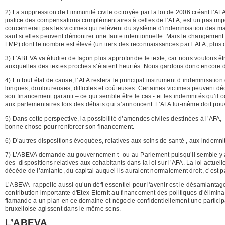
2) La suppression de l’immunité civile octroyée par la loi de 2006 créant l’AF
justice des compensations complémentaires à celles de l’AFA, est un pas im
concernerait pas les victimes qui relèvent du système d’indemnisation des m
sauf si elles peuvent démontrer une faute intentionnelle. Mais le changemen
FMP) dont le nombre est élevé (un tiers des reconnaissances par l’AFA, plus d
3) L’ABEVA va étudier de façon plus approfondie le texte, car nous voulons êtr
auxquelles des textes proches s’étaient heurtés. Nous gardons donc encore de
4) En tout état de cause, l’AFA restera le principal instrument d’indemnisatio
longues, douloureuses, difficiles et coûteuses. Certaines victimes peuvent dé
son financement garanti – ce qui semble être le cas - et les indemnités qu’i
aux parlementaires lors des débats qui s’annoncent. L’AFA lui-même doit pou
5) Dans cette perspective, la possibilité d’amendes civiles destinées à l’AFA,
bonne chose pour renforcer son financement.
6) D’autres dispositions évoquées, relatives aux soins de santé , aux indemni
7) L’ABEVA demande au gouvernemen t- ou au Parlement puisqu’il semble y av
des
dispositions relatives aux cohabitants dans la loi sur l’AFA. La loi actue
décède de l’amiante, du capital auquel ils auraient normalement droit, c’est pa
L’ABEVA
rappelle aussi qu’un défi essentiel pour l'avenir est le désamianta
contribution importante d'Etex-Eternit au financement des politiques d’élimina
flamande a un plan en ce domaine et négocie confidentiellement une participa
bruxelloise agissent dans le même sens.
L’ABEVA