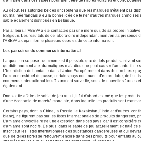
d'amiante dans ces sables pourraient être des fibres volatiles et donc poten
Au début, les autorités belges ont soutenu que les marques n'étaient pas dist
journal néerlandais a eu la bonne idée de tester d'autres marques chinoises
sable également distribués en Belgique.
Par ailleurs, l’ABEVA a été contactée par une mère qui, de sa propre initiative,
Belgique. Les résultats de ce laboratoire indépendant montrent la présence 
l'ABEVA a déjà informé plusieurs députés de cette information.
Les passoires du commerce international
La question se pose : comment est-il possible que de tels produits arrivent
quotidiennement aux dramatiques maladies que peut causer l'amiante, il ne s'a
L’interdiction de l’amiante dans l’Union Européenne et dans de nombreux pays
l’amiante résiduel du passé, certains pays continuent d’en produire, de l’utili
commerce international insuffisamment surveillé, sous de nouvelles formes 
également.
Dans cette affaire de sable de jeu aussi, il fut d'abord estimé que les produi
d'une économie de marché mondiale, dans laquelle les produits sont commandé
Certains pays, dont la Chine, la Russie, le Kazakstan, l’Inde et d’autres, con
blanc), ne figurent pas sur les listes internationales de produits dangereux, p
L'amiante chrysotile reste une exception dans ces pays, car il est considéré 
d'amiante sont nocifs. De plus, dans le sable de jeu actuellement signalé ce se
inscrit sur les listes internationales des substances dangereuses et qui devra
que de telles fibres se retrouvent encore dans des produits pour enfants aujou