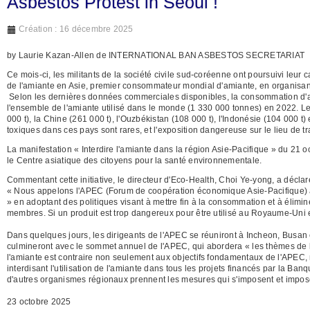
Asbestos Protest in Seoul !
Création : 16 décembre 2025
by Laurie Kazan-Allen de INTERNATIONAL BAN ASBESTOS SECRETARIAT
Ce mois-ci, les militants de la société civile sud-coréenne ont poursuivi l
de l'amiante en Asie, premier consommateur mondial d'amiante, en organisan
Selon les dernières données commerciales disponibles, la consommation d'a
l'ensemble de l'amiante utilisé dans le monde (1 330 000 tonnes) en 2022. Le
000 t), la Chine (261 000 t), l'Ouzbékistan (108 000 t), l'Indonésie (104 000 t) 
toxiques dans ces pays sont rares, et l'exposition dangereuse sur le lieu de t
La manifestation « Interdire l'amiante dans la région Asie-Pacifique » du 21
le Centre asiatique des citoyens pour la santé environnementale.
Commentant cette initiative, le directeur d'Eco-Health, Choi Ye-yong, a déclar
« Nous appelons l'APEC (Forum de coopération économique Asie-Pacifique) à 
» en adoptant des politiques visant à mettre fin à la consommation et à élimi
membres. Si un produit est trop dangereux pour être utilisé au Royaume-Uni et 
Dans quelques jours, les dirigeants de l'APEC se réuniront à Incheon, Busan
culmineront avec le sommet annuel de l'APEC, qui abordera « les thèmes de la d
l'amiante est contraire non seulement aux objectifs fondamentaux de l'APEC, 
interdisant l'utilisation de l'amiante dans tous les projets financés par la B
d'autres organismes régionaux prennent les mesures qui s'imposent et imposent
23 octobre 2025