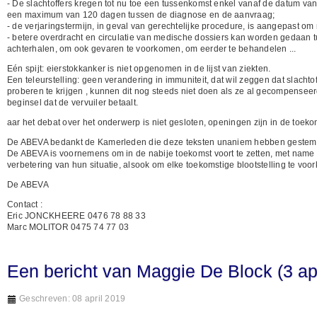
- De slachtoffers kregen tot nu toe een tussenkomst enkel vanaf de datum va
een maximum van 120 dagen tussen de diagnose en de aanvraag;
- de verjaringstermijn, in geval van gerechtelijke procedure, is aangepast o
- betere overdracht en circulatie van medische dossiers kan worden gedaan t
achterhalen, om ook gevaren te voorkomen, om eerder te behandelen ...
Eén spijt: eierstokkanker is niet opgenomen in de lijst van ziekten.
Een teleurstelling: geen verandering in immuniteit, dat wil zeggen dat slach
proberen te krijgen , kunnen dit nog steeds niet doen als ze al gecompenseer
beginsel dat de vervuiler betaalt.
aar het debat over het onderwerp is niet gesloten, openingen zijn in de toeko
De ABEVA bedankt de Kamerleden die deze teksten unaniem hebben gestem
De ABEVA is voornemens om in de nabije toekomst voort te zetten, met name i
verbetering van hun situatie, alsook om elke toekomstige blootstelling te 
De ABEVA
Contact :
Eric JONCKHEERE 0476 78 88 33
Marc MOLITOR 0475 74 77 03
Een bericht van Maggie De Block (3 apr
Geschreven: 08 april 2019