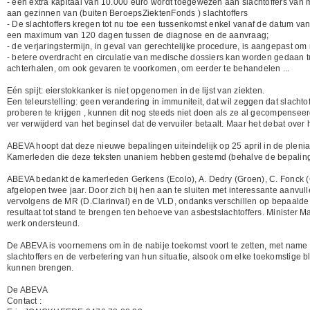
- een extra kapitaal van 10.000 euro wordt toegewezen aan slachtoffers va
aan gezinnen van (buiten BeroepsZiektenFonds ) slachtoffers
- De slachtoffers kregen tot nu toe een tussenkomst enkel vanaf de datum va
een maximum van 120 dagen tussen de diagnose en de aanvraag;
- de verjaringstermijn, in geval van gerechtelijke procedure, is aangepast o
- betere overdracht en circulatie van medische dossiers kan worden gedaan t
achterhalen, om ook gevaren te voorkomen, om eerder te behandelen ...
Eén spijt: eierstokkanker is niet opgenomen in de lijst van ziekten.
Een teleurstelling: geen verandering in immuniteit, dat wil zeggen dat slach
proberen te krijgen , kunnen dit nog steeds niet doen als ze al gecompensee
ver verwijderd van het beginsel dat de vervuiler betaalt. Maar het debat over 
ABEVA hoopt dat deze nieuwe bepalingen uiteindelijk op 25 april in de ple
Kamerleden die deze teksten unaniem hebben gestemd (behalve de bepaling 
ABEVA bedankt de kamerleden Gerkens (Ecolo), A. Dedry (Groen), C. Fonck (C
afgelopen twee jaar. Door zich bij hen aan te sluiten met interessante aanvu
vervolgens de MR (D.Clarinval) en de VLD, ondanks verschillen op bepaalde
resultaat tot stand te brengen ten behoeve van asbestslachtoffers. Minister M
werk ondersteund.
De ABEVA is voornemens om in de nabije toekomst voort te zetten, met name 
slachtoffers en de verbetering van hun situatie, alsook om elke toekomstige 
kunnen brengen.
De ABEVA
Contact :