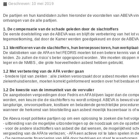
Geschreven: 10 mei 2019
De partijen en hun kandidaten zullen hieronder de voorstellen van ABEVA v
ontvangen van de alle partijen.
1. De compensatie van de schade geleden door de slachtoffers
De eerste doelstelling van de ABEVA was en blijft de verbetering van het lot
tegemoetkoming, dat door de Kamer werden goedgekeurd en door de ABEVA zij
1.1 Identificeren van de slachtoffers, hun beroepssectoren, hun werkplaat
De statistieken van de AFA en het FEDRIS moeten tot een betere kennis van de
leiden. Zo zullen de risico’s beter opgespoord worden . We moeten stoppen m
leger en de NMBS , die grote hoeveelheden asbest hebben gebruikt.
1.2 Met verbetering van de AFA verder gaan
- bredere lijst van ziekten : alle ziekten veroorzaakt door asbest moeten erk
ziekenhuisdiensten, moeten korrekt geïnformeerd worden over het bestaan et
1.2 De kwestie van de immuniteit van de vervuiler
De aangeboden vergoedingen door Fedris en AFA blijven lager dan de compen
worden, een keuze die de slachtoffers nu wordt ontzegd. ABEVA is bewust va
langdurige, onvoorspelbare, kostbare en belastende gerechtelijke procedures 
wanneer de herkomst van blootstelling aan asbest moeilijk traceerbaar is of 
De Abeva roept politieke partijen op om een oplossing te zoeken die het volge
- uitbreiding van de mogelijke uitzonderingen op de noodzaak om de opzetteli
- voor de andere slachtoffers van asbest die dat wensen, de mogelijkheid sc
vergoeding van de AFA te verliezen; - AFA een actieve rol te laten spelen in 
- De permanente financiering van AFA door bedrijven en staat te waarborgen.