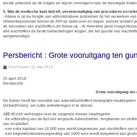
eerste antwoord op de vragen en wijzen vervolgens naar de bevoegde instant
5. Wat de medische kant betreft, vereenvoudiging van procedures en refe
- Abeva is op de hoogte van administratieve problemen bij het verwerken va
referentiepersonen binnen de AFA op vaste uren en dagen, kunnen worden g
de verzoeken van slachtoffers om follow-up. - Al meerdere jaren vraagt Abev
alle slachtoffers de beste behandelingen krijgen, die ten gunste van slachto
aangemoedigd.
Persbericht : Grote vooruitgang ten gun
Geschreven: 01 mei 2019
25 april 2019,
Persbericht
Grote vooruitgang ten
De Kamer heeft ten voordele van asbestslachtoffers belangrijke maatregelen 
(AsbestFonds), om zulke verbeteringen in te dienen.
ABEVA zich verheugde over de volgende nieuwe maatregelen :
- de uitbreiding van de lijst van vergoede asbestziekten: longkanker en s
van invaliditeit.
- een extra kapitaal van 10.000 euro wordt toegewezen aan slachtoffers van
- een begrafeniskostenvergoeding van 1000 euro wordt toegekend aan gezinn