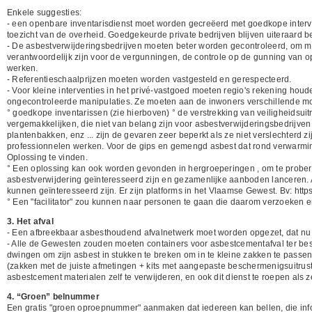
Enkele suggesties:
- een openbare inventarisdienst moet worden gecreëerd met goedkope interv
toezicht van de overheid. Goedgekeurde private bedrijven blijven uiteraard 
- De asbestverwijderingsbedrijven moeten beter worden gecontroleerd, om mis
verantwoordelijk zijn voor de vergunningen, de controle op de gunning van 
werken.
- Referentieschaalprijzen moeten worden vastgesteld en gerespecteerd.
- Voor kleine interventies in het privé-vastgoed moeten regio's rekening hou
ongecontroleerde manipulaties. Ze moeten aan de inwoners verschillende m
° goedkope inventarissen (zie hierboven) ° de verstrekking van veiligheidsuit
vergemakkelijken, die niet van belang zijn voor asbestverwijderingsbedrijven o
plantenbakken, enz ... zijn de gevaren zeer beperkt als ze niet verslechterd 
professionnelen werken. Voor de gips en gemengd asbest dat rond verwarmingsb
Oplossing te vinden.
° Een oplossing kan ook worden gevonden in hergroeperingen , om te probere
asbestverwijdering geïnteresseerd zijn en gezamenlijke aanboden lanceren. 
kunnen geïnteresseerd zijn. Er zijn platforms in het Vlaamse Gewest. Bv: htt
° Een "facilitator" zou kunnen naar personen te gaan die daarom verzoeken 
3. Het afval
- Een afbreekbaar asbesthoudend afvalnetwerk moet worden opgezet, dat nu no
- Alle de Gewesten zouden moeten containers voor asbestcementafval ter be
dwingen om zijn asbest in stukken te breken om in te kleine zakken te pass
(zakken met de juiste afmetingen + kits met aangepaste beschermenigsuitru
asbestcement materialen zelf te verwijderen, en ook dit dienst te roepen als
4. “Groen” belnummer
Een gratis "groen oproepnummer" aanmaken dat iedereen kan bellen, die in