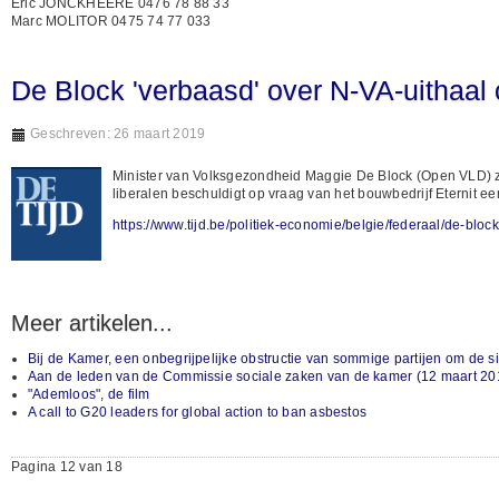
Eric JONCKHEERE 0476 78 88 33
Marc MOLITOR 0475 74 77 033
De Block 'verbaasd' over N-VA-uithaal 
Geschreven: 26 maart 2019
Minister van Volksgezondheid Maggie De Block (Open VLD) ze
liberalen beschuldigt op vraag van het bouwbedrijf Eternit ee
https://www.tijd.be/politiek-economie/belgie/federaal/de-blo
Meer artikelen...
Bij de Kamer, een onbegrijpelijke obstructie van sommige partijen om de si
Aan de leden van de Commissie sociale zaken van de kamer (12 maart 20
"Ademloos", de film
A call to G20 leaders for global action to ban asbestos
Pagina 12 van 18