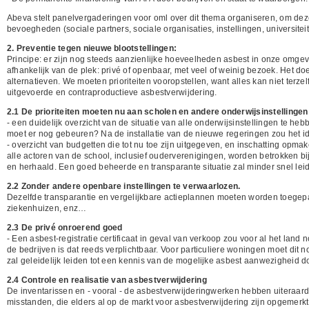
Abeva stelt panelvergaderingen voor oml over dit thema organiseren, om dez
bevoegheden (sociale partners, sociale organisaties, instellingen, universitei
2. Preventie tegen nieuwe blootstellingen:
Principe: er zijn nog steeds aanzienlijke hoeveelheden asbest in onze omgevi
afhankelijk van de plek: privé of openbaar, met veel of weinig bezoek. Het doel
alternatieven. We moeten prioriteiten vooropstellen, want alles kan niet terze
uitgevoerde en contraproductieve asbestverwijdering.
2.1 De prioriteiten moeten nu aan scholen en andere onderwijsinstellingen
- een duidelijk overzicht van de situatie van alle onderwijsinstellingen te heb
moet er nog gebeuren? Na de installatie van de nieuwe regeringen zou het id
- overzicht van budgetten die tot nu toe zijn uitgegeven, en inschatting opmake
alle actoren van de school, inclusief ouderverenigingen, worden betrokken b
en herhaald. Een goed beheerde en transparante situatie zal minder snel lei
2.2 Zonder andere openbare instellingen te verwaarlozen.
Dezelfde transparantie en vergelijkbare actieplannen moeten worden toegep
ziekenhuizen, enz…
2.3 De privé onroerend goed
- Een asbest-registratie certificaat in geval van verkoop zou voor al het lan
de bedrijven is dat reeds verplichtbaar. Voor particuliere woningen moet dit
zal geleidelijk leiden tot een kennis van de mogelijke asbest aanwezigheid 
2.4 Controle en realisatie van asbestverwijdering
De inventarissen en - vooral - de asbestverwijderingwerken hebben uiteraard
misstanden, die elders al op de markt voor asbestverwijdering zijn opgemerkt,