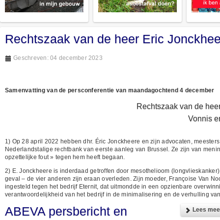
Rechtszaak van de heer Eric Jonckheer
Geschreven: 04 december 2023
Samenvatting van de persconferentie van maandagochtend 4 december
Rechtszaak van de heer 
Vonnis e
1) Op 28 april 2022 hebben dhr. Éric Jonckheere en zijn advocaten, meesters
Nederlandstalige rechtbank van eerste aanleg van Brussel. Ze zijn van mening
opzettelijke fout » tegen hem heeft begaan.
2) E. Jonckheere is inderdaad getroffen door mesothelioom (longvlieskanker), de 
geval – de vier anderen zijn eraan overleden. Zijn moeder, Françoise Van No
ingesteld tegen het bedrijf Eternit, dat uitmondde in een opzienbare overwin
verantwoordelijkheid van het bedrijf in de minimalisering en de verhulling va
ABEVA persbericht en
Lees meer