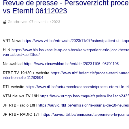
Revue de presse - Persoverzicht proc
vs Eternit 06112023
Geschreven: 07 november 2023
VRT News
https://www.vrt.be/vrtnws/nl/2023/11/07/asbestpatient-uit-kape
HLN
https://www.hln.be/kapelle-op-den-bos/kankerpatient-eric-jonckheere
van-asbest~aeff1fde/
Nieuwsblad
https://www.nieuwsblad.be/cnt/dmf20231106_95701196
RTBF TV 19H30 + website
https://www.rtbf.be/article/proces-eternit-une
intentionnelle-11282804
RTL website
https://www.rtl.be/actu/monde/economie/proces-eternit-le-tr
VTM nieuws TV 19H
https://www.vtmgo.be/vtmgo/afspelen/1be1acb2-f3
JP RTBF radio 18H
https://auvio.rtbf.be/emission/le-journal-de-18-heure
JP RTBF RADIO 17H
https://auvio.rtbf.be/emission/la-premiere-le-journ