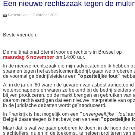
Een nieuwe rechtszaak tegen de multina
Geschreven: 17 oktober 2023
Beste vrienden,
De multinational Eternit voor de rechters in Brussel op
maandag 6 november
om 14:00 uur.
In de nieuwe rechtszaak die mijn advocaten en ik hebben be
spannen tegen het asbestcementbedrijf, gaan we proberen a
de voormalige bedrijfsleiders een
"opzettelijke fout"
hebbe
Al in de jaren '60 waren de gevaren van asbest aangetoond 
wetenschappers en waren ze bekend bij de bedrijfsleiders v
blijven produceren, op de markt brengen en gebruiken van 
daarom rechtvaardigen dat een nieuwe interpretatie van opze
in de juridische debatten wordt geïntroduceerd.
In Frankrijk is het mogelijk om een
" onvergeeflijke " fout
aan
België daarentegen is het bewijzen van een
"opzettelijke 
Maar dat is wat we gaan proberen te doen, in de hoop de re
slachtoffers, nu en in de toekomst, te helpen profiteren van