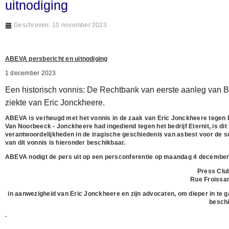
uitnodiging
Geschreven: 10 november 2023
ABEVA persbericht en uitnodiging
1 december 2023
Een historisch vonnis: De Rechtbank van eerste aanleg van Bru
ziekte van Eric Jonckheere.
ABEVA is verheugd met het vonnis in de zaak van Eric Jonckheere tegen Et
Van Noorbeeck - Jonckheere had ingediend tegen het bedrijf Eternit, is di
verantwoordelijkheden in de tragische geschiedenis van asbest voor de sc
van dit vonnis is hieronder beschikbaar.
ABEVA nodigt de pers uit op een persconferentie op maandag 4 december
Press Clu
Rue Froissar
in aanwezigheid van Eric Jonckheere en zijn advocaten, om dieper in te ga
beschi
-