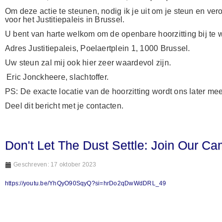
Om deze actie te steunen, nodig ik je uit om je steun en ve
voor het Justitiepaleis in Brussel.
U bent van harte welkom om de openbare hoorzitting bij te 
Adres Justitiepaleis, Poelaertplein 1, 1000 Brussel.
Uw steun zal mij ook hier zeer waardevol zijn.
Eric Jonckheere, slachtoffer.
PS: De exacte locatie van de hoorzitting wordt ons later me
Deel dit bericht met je contacten.
Don't Let The Dust Settle: Join Our C
Geschreven: 17 oktober 2023
https://youtu.be/YhQyO90SqyQ?si=hrDo2qDwWdDRL_49