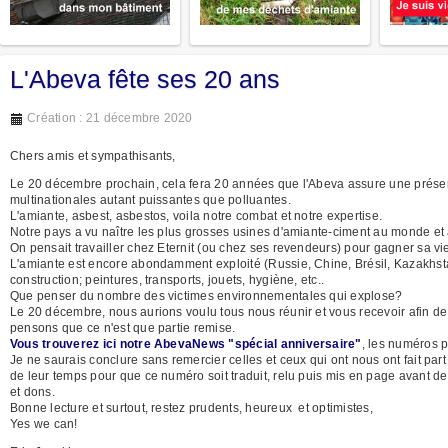
L'Abeva fête ses 20 ans
Création : 21 décembre 2020
Chers amis et sympathisants,
Le 20 décembre prochain, cela fera 20 années que l'Abeva assure une présen
multinationales autant puissantes que polluantes.
L'amiante, asbest, asbestos, voila notre combat et notre expertise.
Notre pays a vu naître les plus grosses usines d'amiante-ciment au monde et a
On pensait travailler chez Eternit (ou chez ses revendeurs) pour gagner sa vi
L'amiante est encore abondamment exploité (Russie, Chine, Brésil, Kazakhsta
construction; peintures, transports, jouets, hygiène, etc..
Que penser du nombre des victimes environnementales qui explose?
Le 20 décembre, nous aurions voulu tous nous réunir et vous recevoir afin de
pensons que ce n'est que partie remise.
Vous trouverez ici notre AbevaNews "spécial anniversaire"
, les numéros p
Je ne saurais conclure sans remercier celles et ceux qui ont nous ont fait p
de leur temps pour que ce numéro soit traduit, relu puis mis en page avant d
et dons.
Bonne lecture et surtout, restez prudents, heureux et optimistes,
Yes we can!