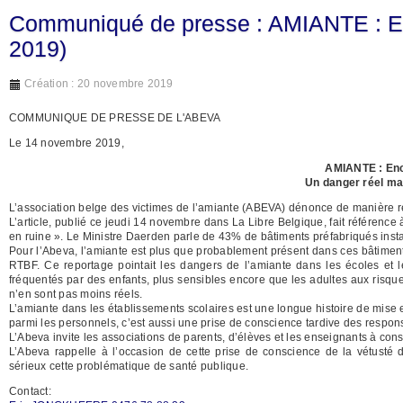
Communiqué de presse : AMIANTE : En
2019)
Création : 20 novembre 2019
COMMUNIQUE DE PRESSE DE L'ABEVA
Le 14 novembre 2019,
AMIANTE : Enc
Un danger réel mai
L’association belge des victimes de l’amiante (ABEVA) dénonce de manière 
L’article, publié ce jeudi 14 novembre dans La Libre Belgique, fait référenc
en ruine ». Le Ministre Daerden parle de 43% de bâtiments préfabriqués instal
Pour l’Abeva, l’amiante est plus que probablement présent dans ces bâtiments
RTBF. Ce reportage pointait les dangers de l’amiante dans les écoles et 
fréquentés par des enfants, plus sensibles encore que les adultes aux risqu
n’en sont pas moins réels.
L’amiante dans les établissements scolaires est une longue histoire de mise 
parmi les personnels, c’est aussi une prise de conscience tardive des respons
L’Abeva invite les associations de parents, d’élèves et les enseignants à consu
L’Abeva rappelle à l’occasion de cette prise de conscience de la vétusté 
sérieux cette problématique de santé publique.
Contact: