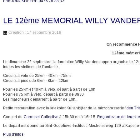
Eric JONCKHEERE 0476 78 88 33
LE 12ème MEMORIAL WILLY VAND
Création : 17 septembre 2019
On recommence l
12ème mémoria
Le dimanche 22 septembre, la fondation Willy Vanderstappen organise le 1
toutes les victimes de l'amiante.
Circuits à velo de 25km - 40km - 75km
Circuits à pieds de 6km - 8km - 12km
Pour les 25km et 40km à vélo, départ à partir de 10h
Pour les 75 km à vélo, départ à partir de 8h30
Les marcheurs démarrent à partir de 10h.
Petite restauration avec la kriekbier Kuitenbijter de la microbrasserie "
den Tri
Concert du
Carousel Collective
à 15h30 en à 16h15.
Regardez un de leurs te
Le départ est donné au Sint-Godelieve-Instituut, Mechelseweg 129 à Kapell
Plus d'infos