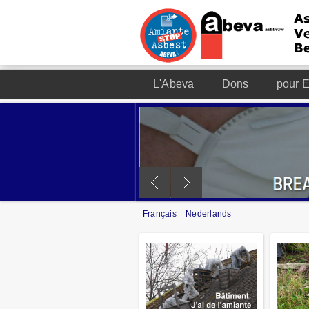
L'Abeva
Dons
pour E
Français
Nederlands