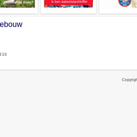
 gebouw
4:10
Copyrig