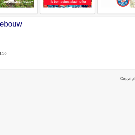
 gebouw
4:10
Copyrig