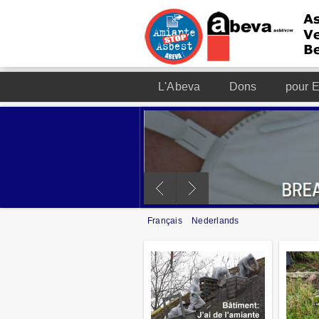
L'Abeva
Dons
pour E
Français
Nederlands