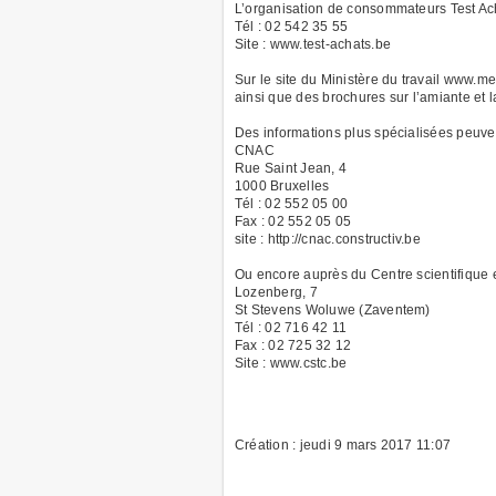
L’organisation de consommateurs Test Ach
Tél : 02 542 35 55
Site : www.test-achats.be
Sur le site du Ministère du travail www.me
ainsi que des brochures sur l’amiante et l
Des informations plus spécialisées peuven
CNAC
Rue Saint Jean, 4
1000 Bruxelles
Tél : 02 552 05 00
Fax : 02 552 05 05
site : http://cnac.constructiv.be
Ou encore auprès du Centre scientifique 
Lozenberg, 7
St Stevens Woluwe (Zaventem)
Tél : 02 716 42 11
Fax : 02 725 32 12
Site : www.cstc.be
Création : jeudi 9 mars 2017 11:07