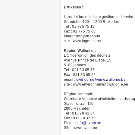
Bruxelles :
L’Institut bruxellois de gestion de l’envi
Guledelle, 100 – 1200 Bruxelles
Tél : 02 775 75 11
Fax : 02 775 75 05
email : info@ibgebim
site : www.ibgebim.be
Région Wallonne :
L’Office wallon des déchets
Avenue Prince de Liège, 15
5100 jambes
Tél : 081 33 65 75
Fax : 081 33 65 22
email :
owd.dgrne@mrw.wallonie.be
site : www.environnement.wallonie.be
Région flamande :
Openbare Vlaamse afvalstoffenmaatscha
Stationstraat, 110
2800 Mechelen
Tél : 015 28 42 84
Fax : 015 20 32 75
Email :
info@ovam.be
Site : www.ovam.be