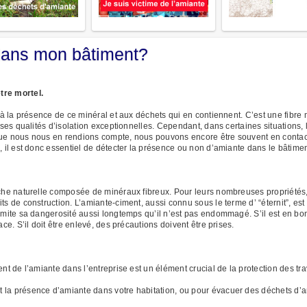
e dans mon bâtiment?
tre mortel.
e à la présence de ce minéral et aux déchets qui en contiennent. C’est une fibre
e ses qualités d’isolation exceptionnelles. Cependant, dans certaines situations,
que nous nous en rendions compte, nous pouvons encore être souvent en contac
, il est donc essentiel de détecter la présence ou non d’amiante dans le bâtimen
oche naturelle composée de minéraux fibreux. Pour leurs nombreuses propriétés, d
ts de construction. L’amiante-ciment, aussi connu sous le terme d’ “éternit”, est 
imite sa dangerosité aussi longtemps qu’il n’est pas endommagé. S’il est en bon 
ace. S’il doit être enlevé, des précautions doivent être prises.
nt de l’amiante dans l’entreprise est un élément crucial de la protection des tra
 la présence d’amiante dans votre habitation, ou pour évacuer des déchets d’