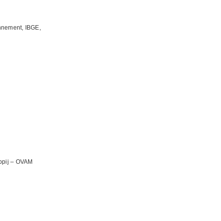
ronnement, IBGE,
ppij – OVAM