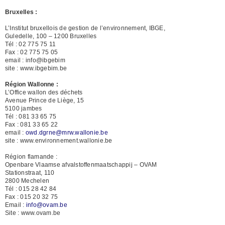
Bruxelles :
L’Institut bruxellois de gestion de l’environnement, IBGE,
Guledelle, 100 – 1200 Bruxelles
Tél : 02 775 75 11
Fax : 02 775 75 05
email : info@ibgebim
site : www.ibgebim.be
Région Wallonne :
L’Office wallon des déchets
Avenue Prince de Liège, 15
5100 jambes
Tél : 081 33 65 75
Fax : 081 33 65 22
email :
owd.dgrne@mrw.wallonie.be
site : www.environnement.wallonie.be
Région flamande :
Openbare Vlaamse afvalstoffenmaatschappij – OVAM
Stationstraat, 110
2800 Mechelen
Tél : 015 28 42 84
Fax : 015 20 32 75
Email :
info@ovam.be
Site : www.ovam.be