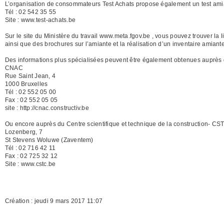
L’organisation de consommateurs Test Achats propose également un test amian
Tél : 02 542 35 55
Site : www.test-achats.be
Sur le site du Ministère du travail www.meta.fgov.be , vous pouvez trouver la l
ainsi que des brochures sur l’amiante et la réalisation d’un inventaire amiant
Des informations plus spécialisées peuvent être également obtenues auprès du
CNAC
Rue Saint Jean, 4
1000 Bruxelles
Tél : 02 552 05 00
Fax : 02 552 05 05
site : http://cnac.constructiv.be
Ou encore auprès du Centre scientifique et technique de la construction- CS
Lozenberg, 7
St Stevens Woluwe (Zaventem)
Tél : 02 716 42 11
Fax : 02 725 32 12
Site : www.cstc.be
Création : jeudi 9 mars 2017 11:07