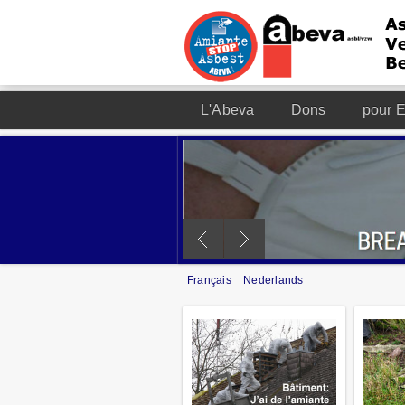
L'Abeva
Dons
pour E
Français
Nederlands