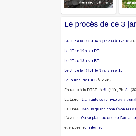
Le procès de ce 3 ja
Le JT de la RTBF le 3 janvier à 19h30
(le
Le JT de 19h sur RTL
Le JT de 13h sur RTL
Le JT de la RTBF le 3 janvier à 13h
Le journal de BX1
(à 6'53")
En radio à la RTBF : à
6h
(à1') , 7h,
8h
(30
La Libre :
L’amiante se réinvite au tribun
La Libre :
Depuis quand connaît-on les da
L'avenir :
Où se planque encore l’amiant
et encore, s
ur internet