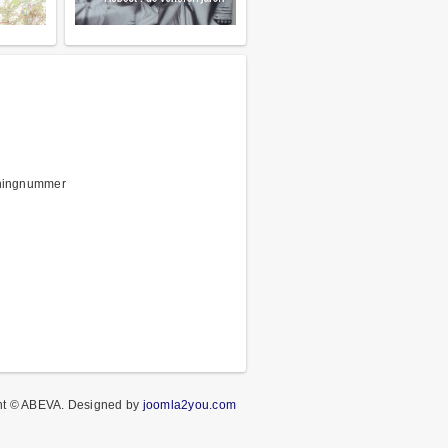
keningnummer
ht © ABEVA.
Designed by
joomla2you.com