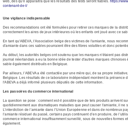
web, dès qu'il apparaîtra que les résultats des tests seront fiables.
https://www
contenant-de-l/
Une vigilance indispensable
Des recommandations ont été formulées pour retirer ces marques de la distribut
correctement les aires de jeux intérieures où les enfants ont joué avec ce sab
En tant qu'ABEVA, l'Association belge des victimes de l'amiante, nous recomm
d'amiante dans ces sables pourraient être des fibres volatiles et donc poten
Au début, les autorités belges ont soutenu que les marques n'étaient pas dist
journal néerlandais a eu la bonne idée de tester d'autres marques chinoises
sable également distribués en Belgique.
Par ailleurs, l’ABEVA a été contactée par une mère qui, de sa propre initiative,
Belgique. Les résultats de ce laboratoire indépendant montrent la présence 
l'ABEVA a déjà informé plusieurs députés de cette information.
Les passoires du commerce international
La question se pose : comment est-il possible que de tels produits arrivent
quotidiennement aux dramatiques maladies que peut causer l'amiante, il ne s'a
L’interdiction de l’amiante dans l’Union Européenne et dans de nombreux pays
l’amiante résiduel du passé, certains pays continuent d’en produire, de l’utili
commerce international insuffisamment surveillé, sous de nouvelles formes 
également.