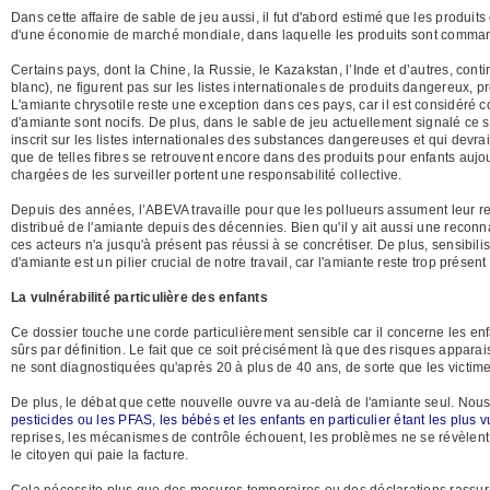
Dans cette affaire de sable de jeu aussi, il fut d'abord estimé que les produi
d'une économie de marché mondiale, dans laquelle les produits sont commandé
Certains pays, dont la Chine, la Russie, le Kazakstan, l’Inde et d’autres, con
blanc), ne figurent pas sur les listes internationales de produits dangereux, p
L'amiante chrysotile reste une exception dans ces pays, car il est considéré 
d'amiante sont nocifs. De plus, dans le sable de jeu actuellement signalé ce se
inscrit sur les listes internationales des substances dangereuses et qui devra
que de telles fibres se retrouvent encore dans des produits pour enfants aujou
chargées de les surveiller portent une responsabilité collective.
Depuis des années, l’ABEVA travaille pour que les pollueurs assument leur res
distribué de l'amiante depuis des décennies. Bien qu'il y ait aussi une reconna
ces acteurs n'a jusqu'à présent pas réussi à se concrétiser. De plus, sensibili
d'amiante est un pilier crucial de notre travail, car l'amiante reste trop prése
La vulnérabilité particulière des enfants
Ce dossier touche une corde particulièrement sensible car il concerne les enf
sûrs par définition. Le fait que ce soit précisément là que des risques appara
ne sont diagnostiquées qu'après 20 à plus de 40 ans, de sorte que les victime
De plus, le débat que cette nouvelle ouvre va au-delà de l'amiante seul. No
pesticides ou les PFAS, les bébés et les enfants en particulier étant les pl
reprises, les mécanismes de contrôle échouent, les problèmes ne se révèlent 
le citoyen qui paie la facture.
Cela nécessite plus que des mesures temporaires ou des déclarations rassura