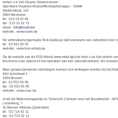
indien u in het Vlaams Gewest woont :
Openbare Vlaamse Afvalstoffenmaatschappij – OVAM
Stationstraat, 110
2800 Mechelen
tel : 015 28 42 84
fax : 015 20 32 75
email :
info@ovam.be
website : www.ovam.be
De verbruikersorganisatie Test-Aankoop stelt eveneens een asbesttest voor ind
tel : 02 542 35 55
website : www.test-achats.be
Op de website van de FOD Arbeid www.meta.fgov.be kunt u de lijst vinden va
brochures over asbest en het opmaken van een asbestinventaris, die evenee
Meer gespecialiseerde inlichtingen kunnen ook verkregen worden bij het Nati
Sint Jansstraat 4
1000 Brussel
tel : 02 552 05 00
fax : 02 552 05 05
website : www.cnac.be
of bij het Wetenschappelijk en Technisch Centrum voor het Bouwbedrijf – W
Lozenberg, 7
St Stevens Woluwe (Zaventem)
tel : O2 716 42 11
fax : 02 725 32 12