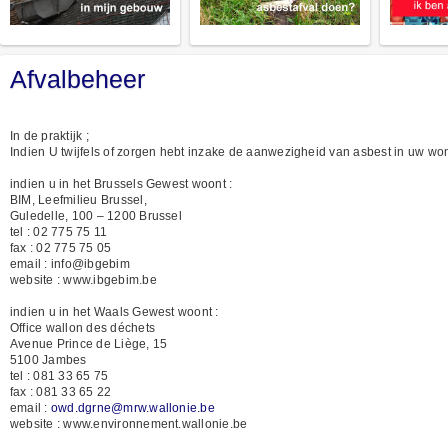
Afvalbeheer
In de praktijk ;
Indien U twijfels of zorgen hebt inzake de aanwezigheid van asbest in uw woni
indien u in het Brussels Gewest woont :
BIM, Leefmilieu Brussel,
Guledelle, 100 – 1200 Brussel
tel : 02 775 75 11
fax : 02 775 75 05
email : info@ibgebim
website : www.ibgebim.be
indien u in het Waals Gewest woont :
Office wallon des déchets
Avenue Prince de Liège, 15
5100 Jambes
tel : 081 33 65 75
fax : 081 33 65 22
email :
owd.dgrne@mrw.wallonie.be
website : www.environnement.wallonie.be