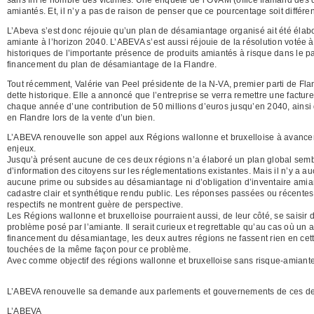
amiantés. Et, il n’y a pas de raison de penser que ce pourcentage soit différen
L’Abeva s’est donc réjouie qu’un plan de désamiantage organisé ait été élabo
amiante à l’horizon 2040. L’ABEVA s’est aussi réjouie de la résolution votée
historiques de l’importante présence de produits amiantés à risque dans le par
financement du plan de désamiantage de la Flandre.
Tout récemment, Valérie van Peel présidente de la N-VA, premier parti de Flan
dette historique. Elle a annoncé que l’entreprise se verra remettre une facture
chaque année d’une contribution de 50 millions d’euros jusqu’en 2040, ainsi 
en Flandre lors de la vente d’un bien.
L’ABEVA renouvelle son appel aux Régions wallonne et bruxelloise à avancer
enjeux.
Jusqu’à présent aucune de ces deux régions n’a élaboré un plan global sembl
d’information des citoyens sur les réglementations existantes. Mais il n’y a auc
aucune prime ou subsides au désamiantage ni d’obligation d’inventaire amia
cadastre clair et synthétique rendu public. Les réponses passées ou récent
respectifs ne montrent guère de perspective.
Les Régions wallonne et bruxelloise pourraient aussi, de leur côté, se saisir
problème posé par l’amiante. Il serait curieux et regrettable qu’au cas où un a
financement du désamiantage, les deux autres régions ne fassent rien en cette
touchées de la même façon pour ce problème.
Avec comme objectif des régions wallonne et bruxelloise sans risque-amiante
L’ABEVA renouvelle sa demande aux parlements et gouvernements de ces deux 
L’ABEVA