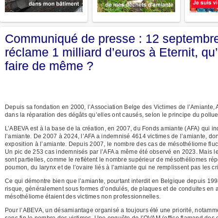
Communiqué de presse : 12 septembre 
réclame 1 milliard d’euros à Eternit, qu
faire de même ?
Depuis sa fondation en 2000, l’Association Belge des Victimes de l’Amiante, A
dans la réparation des dégâts qu’elles ont causés, selon le principe du pollu
L’ABEVA est à la base de la création, en 2007, du Fonds amiante (AFA) qui in
l’amiante. De 2007 à 2024, l’AFA a indemnisé 4614 victimes de l’amiante, don
exposition à l’amiante. Depuis 2007, le nombre des cas de mésothéliome fluct
Un pic de 253 cas indemnisés par l’AFA a même été observé en 2023. Mais le 
sont partielles, comme le reflètent le nombre supérieur de mésothéliomes ré
poumon, du larynx et de l’ovaire liés à l’amiante qui ne remplissent pas les cri
Ce qui démontre bien que l’amiante, pourtant interdit en Belgique depuis 1998
risque, généralement sous formes d’ondulés, de plaques et de conduites en 
mésothéliome étaient des victimes non professionnelles.
Pour l’ABEVA, un désamiantage organisé a toujours été une priorité, notammen
sans fin le nombre des victimes. Une enquête de l’OVAM (office flamand des