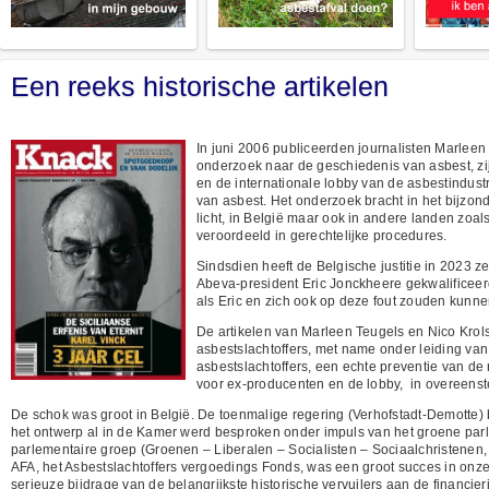
Een reeks historische artikelen
In juni 2006 publiceerden journalisten Marleen 
onderzoek naar de geschiedenis van asbest, zij
en de internationale lobby van de asbestindustr
van asbest. Het onderzoek bracht in het bijzon
licht, in België maar ook in andere landen zo
veroordeeld in gerechtelijke procedures.
Sindsdien heeft de Belgische justitie in 2023 z
Abeva-president Eric Jonckheere gekwalificeerd 
als Eric en zich ook op deze fout zouden kunn
De artikelen van Marleen Teugels en Nico Krols 
asbestslachtoffers, met name onder leiding van
asbestslachtoffers, een echte preventie van de
voor ex-producenten en de lobby, in overeenste
De schok was groot in België. De toenmalige regering (Verhofstadt-Demotte)
het ontwerp al in de Kamer werd besproken onder impuls van het groene parl
parlementaire groep (Groenen – Liberalen – Socialisten – Sociaalchristenen,
AFA, het Asbestslachtoffers vergoedings Fonds, was een groot succes in onze
serieuze bijdrage van de belangrijkste historische vervuilers aan de financie