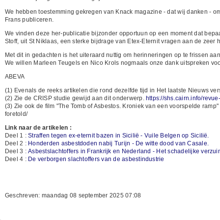
We hebben toestemming gekregen van Knack magazine - dat wij danken - om de
Frans publiceren.
We vinden deze her-publicatie bijzonder opportuun op een moment dat bepaa
Stoff, uit St Niklaas, een sterke bijdrage van Etex-Eternit vragen aan de zeer
Met dit in gedachten is het uiteraard nuttig om herinneringen op te frissen a
We willen Marleen Teugels en Nico Krols nogmaals onze dank uitspreken voor
ABEVA
(1) Evenals de reeks artikelen die rond dezelfde tijd in Het laatste Nieuws ve
(2)
Zie de CRISP studie gewijd aan dit onderwerp.
https://shs.cairn.info/rev
(3) Zie ook de film "The Tomb of Asbestos. Kroniek van een voorspelde ramp" o
foretold/
Link naar de artikelen :
Deel 1 :
Straffen tegen ex-eternit bazen in Sicilië - Vuile Belgen op Sicilië.
Deel 2 :
Honderden asbestdoden nabij Turijn - De witte dood van Casale.
Deel 3 :
Asbestslachtoffers in Frankrijk en Nederland - Het schadelijke verzui
Deel 4 :
De verborgen slachtoffers van de asbestindustrie
Geschreven: maandag 08 september 2025 07:08