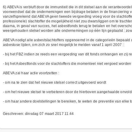
6) ABEVA is verbluft door de immuniteit die in dit stelsel aan de verantwoord
voorwendsel dat de ondernemingen een bijdrage betalen in de financiering va
vanzelfsprekend dat ABEVA geen tweede vergoeding vroeg voor de slachtoffers
professionele) slachtoffer de mogelijkheid niet zou dwarsliggen om te tracht
daarna, in geval van succes, het asbestfonds terug te betalen en het oversc
weergehouden stelsel worden alle ondernemingen op één lijn geplaatst : zo
ABEVA nodigt alle asbestslachtoffers opgenoemd in de categorieën bepaald 
asbestose lijden, om zich zo snel mogelijk te melden vanaf 1 april 2007 :
- bij het FBZ indien ze reeds een vergoeding van dit fonds ontvangen en zij 
- bij het Asbestfonds voor de slachtoffers die momenteel niet vergoed worden
ABEVA zal haar actie voortzetten :
- om na te zien dat het nieuwe stelsel correct uitgevoerd wordt
- om het nieuwe stelsel te verbeteren door de hierboven aangehaalde onvo
- om haar andere doelstellingen te bereiken, te weten de preventie van elke 
Geschreven: dinsdag 07 maart 2017 11:44