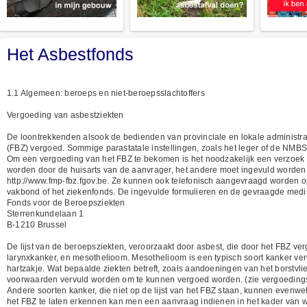
Het Asbestfonds
1.1 Algemeen: beroeps en niet-beroepsslachtoffers
Vergoeding van asbestziekten
De loontrekkenden alsook de bedienden van provinciale en lokale administra
(FBZ) vergoed. Sommige parastatale instellingen, zoals het leger of de NMBS,
Om een vergoeding van het FBZ te bekomen is het noodzakelijk een verzoek bi
worden door de huisarts van de aanvrager, het andere moet ingevuld worden
http://www.fmp-fbz.fgov.be. Ze kunnen ook telefonisch aangevraagd worden 
vakbond of het ziekenfonds. De ingevulde formulieren en de gevraagde medi
Fonds voor de Beroepsziekten
Sterrenkundelaan 1
B-1210 Brussel
De lijst van de beroepsziekten, veroorzaakt door asbest, die door het FBZ v
larynxkanker, en mesothelioom. Mesothelioom is een typisch soort kanker veroo
hartzakje. Wat bepaalde ziekten betreft, zoals aandoeningen van het borstvl
voorwaarden vervuld worden om te kunnen vergoed worden. (zie vergoedingscr
Andere soorten kanker, die niet op de lijst van het FBZ staan, kunnen evenwe
het FBZ te laten erkennen kan men een aanvraag indienen in het kader van w