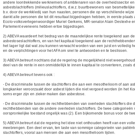
andere loontrekkende werknemers of ambtenaren van de overheidssector en a
asbestslachtoffers (milieuslachtoffers, d.w.z. buurtbewoners van besmettel
b.v. door de werkkledij van hun naasten, personen die op verschillende wijze
dankt alle personen die tot dit resultaat bijgedragen hebben, in eerste plaats
Ecolo-volksvertegenwoordiger Muriel Gerkens, MR-senator Alain Destexhe en
Parlement eveneens hebben ertoe bijgedragen.
2) ABEVA waardeert het bedrag van de maandelijkse rente toegekend aan de 
asbestoseslachtoffers, en van het kapitaal toegekend aan de rechthebbenden (
het lager ligt dat wat zou kunnen verwacht worden van een juist en volledig 
en de verplichtingen voor het AFA om snel te antwoorden en te beslissen.
3) ABEVA betreurt nochtans dat de regering de mogelijkheid niet weergehoude
deel van de rente in een onmiddellijk te innen kapitaal te converteren, zoals 
4) ABEVA betreurt tevens ook :
- De discriminatie tussen de slachtoffers die aan een mesothelioom of aan asb
longkanker veroorzaakt door asbest lijden die niet vergoed worden (in het Konin
soms erger zijn en zieker maken dan asbestose.
- De discriminatie tussen de rechthebbenden van overleden slachtoffers die 
rechthebbenden van de andere overleden slachtoffers. De twee categorieën 
oorspronkelijke toestand ongelijk was (2). Een bijkomende bonus voor de tw
5) ABEVA betreurt dat de regering het idee niet onthouden heeft van een vol
meebrengen. Een deel ervan, ten laste van sommige categorieën van patië
slachtoffers, vooral aan mensen die aan een mesothelioom lijden.