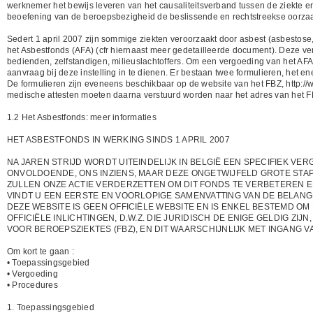
werknemer het bewijs leveren van het causaliteitsverband tussen de ziekte en 
beoefening van de beroepsbezigheid de beslissende en rechtstreekse oorzaak
Sedert 1 april 2007 zijn sommige ziekten veroorzaakt door asbest (asbestose
het Asbestfonds (AFA) (cfr hiernaast meer gedetailleerde document). Deze ve
bedienden, zelfstandigen, milieuslachtoffers. Om een vergoeding van het AFA 
aanvraag bij deze instelling in te dienen. Er bestaan twee formulieren, het en
De formulieren zijn eveneens beschikbaar op de website van het FBZ, http://
medische attesten moeten daarna verstuurd worden naar het adres van het F
1.2 Het Asbestfonds: meer informaties
HET ASBESTFONDS IN WERKING SINDS 1 APRIL 2007
NA JAREN STRIJD WORDT UITEINDELIJK IN BELGIË EEN SPECIFIEK V
ONVOLDOENDE, ONS INZIENS, MAAR DEZE ONGETWIJFELD GROTE STA
ZULLEN ONZE ACTIE VERDERZETTEN OM DIT FONDS TE VERBETEREN E
VINDT U EEN EERSTE EN VOORLOPIGE SAMENVATTING VAN DE BELANG
DEZE WEBSITE IS GEEN OFFICIËLE WEBSITE EN IS ENKEL BESTEMD O
OFFICIËLE INLICHTINGEN, D.W.Z. DIE JURIDISCH DE ENIGE GELDIG ZIJ
VOOR BEROEPSZIEKTES (FBZ), EN DIT WAARSCHIJNLIJK MET INGANG 
Om kort te gaan :
• Toepassingsgebied
• Vergoeding
• Procedures
1. Toepassingsgebied