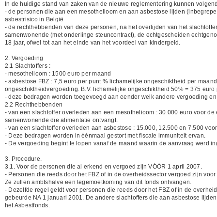
In de huidige stand van zaken van de nieuwe reglementering kunnen volgen
- de personen die aan een mesothelioom en aan asbestose lijden (inbegrepen 
asbestrisico in België
- de rechthebbenden van deze personen, na het overlijden van het slachtoffer
samenwonende (met onderlinge steuncontract), de echtgescheiden echtgeno(o)t(
18 jaar, ofwel tot aan het einde van het voordeel van kindergeld.
2. Vergoeding
2.1 Slachtoffers :
- mesothelioom : 1500 euro per maand
- asbestose FBZ : 7,5 euro per punt % lichamelijke ongeschiktheid per maand, 
ongeschiktheidvergoeding. B.V. lichamelijke ongeschiktheid 50% = 375 euro
- deze bedragen worden toegevoegd aan eender welk andere vergoeding en zij
2.2 Rechthebbenden
- van een slachtoffer overleden aan een mesothelioom : 30.000 euro voor de 
samenwonende die alimentatie ontvangt.
- van een slachtoffer overleden aan asbestose : 15.000, 12.500 en 7.500 voor
- Deze bedragen worden in éénmaal gestort met fiscale immuniteit ervan.
- De vergoeding begint te lopen vanaf de maand waarin de aanvraag werd in
3. Procedure.
3.1. Voor de personen die al erkend en vergoed zijn VÓÓR 1 april 2007.
- Personen die reeds door het FBZ of in de overheidssector vergoed zijn vo
Ze zullen ambtshalve een tegemoetkoming van dit fonds ontvangen.
- Dezelfde regel geldt voor personen die reeds door het FBZ of in de overhe
gebeurde NA 1 januari 2001. De andere slachtoffers die aan asbestose lijde
het Asbestfonds.