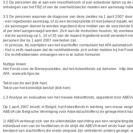
3.2 De personen die al aan een mesothelioom of aan asbestose lijden op de 
ontvangen van het FBZ of van de overheidssector moeten een aanvraag indie
3.3 De personen waarvan de diagnose van deze ziektes na 1 april 2007 do
- een ingediende aanvraag, of zij een beroepsziekte of niet bekend maakt, w
- de aanvragen dienen te worden ingediend door middel van de voorziende form
of per brief aangevraagd worden. Zich aan de instructies houden, bij voorkeu
- dat de aanvraag op 1, 10 of 20 van de maand ingediend wordt verandert 
personen die na 1 april 2007 overleden zijn :
- In principe, bij overlijden van het slachtoffer contacteert het AFA automati
- Het is zelfs raadzaam dat de rechthebbende zich echter melden bij het Fond
- De rechthebbenden ontvangen een in te vullen formulier.
Nuttige linken :
Het Fonds voor de Beroepsziektes, dat het Asbestfonds zal beheren : http://w
AFA : www.afa.fgov.be
Tekst van de wet (klik hier)
Tekst van het koninklijk besluit (klik hier)
1.3 Analyse en evaluatiee van het nieuwe Asbestfonds, opgesteld door AB
Op 1 april 2007 treedt, in België, het Asbestfonds in werking, een nieuw vergo
ABEVA (de Belgische Vereniging voor Asbestslachtoffers) de gelegenheid ha
1) ABEVA verheugt zich van de uiteindelijke oprichting van een vergoedingste
inderdaad een van de hoofdeisen in de strijd die ABEVA levert sinds haar op
toestand van slachtoffers die reeds vergoed zijn verbeteren anders gezegd,