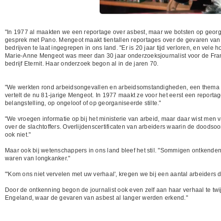
"In 1977 al maakten we een reportage over asbest, maar we botsten op georga
gesprek met Pano. Mengeot maakt tientallen reportages over de gevaren van
bedrijven te laat ingegrepen in ons land. "Er is 20 jaar tijd verloren, en vel
Marie-Anne Mengeot was meer dan 30 jaar onderzoeksjournalist voor de Fran
bedrijf Eternit. Haar onderzoek begon al in de jaren 70.
"We werkten rond arbeidsongevallen en arbeidsomstandigheden, een thema dat
vertelt de nu 81-jarige Mengeot. In 1977 maakt ze voor het eerst een reporta
belangstelling, op ongeloof of op georganiseerde stilte."
"We vroegen informatie op bij het ministerie van arbeid, maar daar wist men 
over de slachtoffers. Overlijdenscertificaten van arbeiders waarin de dood
ook niet."
Maar ook bij wetenschappers in ons land bleef het stil. "Sommigen ontkenden 
waren van longkanker."
"'Kom ons niet vervelen met uw verhaal', kregen we bij een aantal arbeiders 
Door de ontkenning begon de journalist ook even zelf aan haar verhaal te twij
Engeland, waar de gevaren van asbest al langer werden erkend."