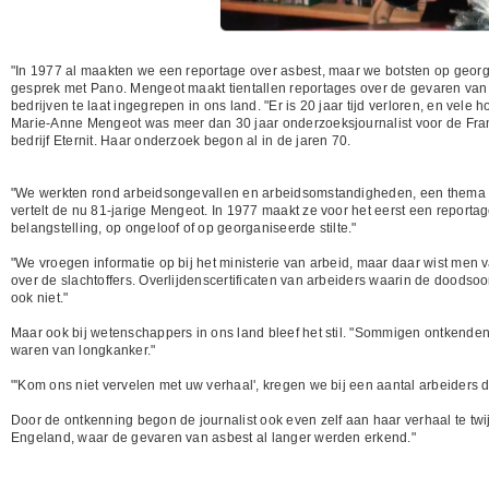
"In 1977 al maakten we een reportage over asbest, maar we botsten op georga
gesprek met Pano. Mengeot maakt tientallen reportages over de gevaren van
bedrijven te laat ingegrepen in ons land. "Er is 20 jaar tijd verloren, en vel
Marie-Anne Mengeot was meer dan 30 jaar onderzoeksjournalist voor de Fran
bedrijf Eternit. Haar onderzoek begon al in de jaren 70.
"We werkten rond arbeidsongevallen en arbeidsomstandigheden, een thema dat
vertelt de nu 81-jarige Mengeot. In 1977 maakt ze voor het eerst een reporta
belangstelling, op ongeloof of op georganiseerde stilte."
"We vroegen informatie op bij het ministerie van arbeid, maar daar wist men 
over de slachtoffers. Overlijdenscertificaten van arbeiders waarin de dood
ook niet."
Maar ook bij wetenschappers in ons land bleef het stil. "Sommigen ontkenden 
waren van longkanker."
"'Kom ons niet vervelen met uw verhaal', kregen we bij een aantal arbeiders 
Door de ontkenning begon de journalist ook even zelf aan haar verhaal te twij
Engeland, waar de gevaren van asbest al langer werden erkend."