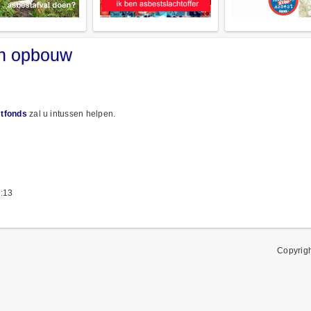
in opbouw
stfonds
zal u intussen helpen.
:13
Copyrig