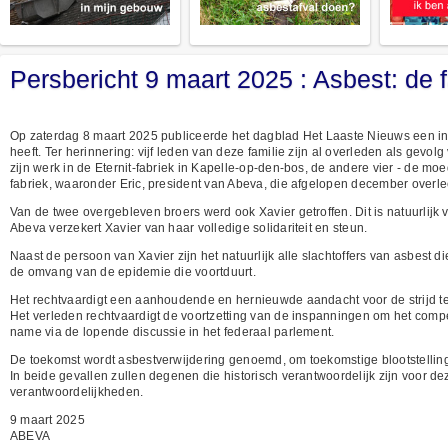
Persbericht 9 maart 2025 : Asbest: de 
Op zaterdag 8 maart 2025 publiceerde het dagblad Het Laaste Nieuws een in
heeft. Ter herinnering: vijf leden van deze familie zijn al overleden als gevol
zijn werk in de Eternit-fabriek in Kapelle-op-den-bos, de andere vier - de moe
fabriek, waaronder Eric, president van Abeva, die afgelopen december overle
Van de twee overgebleven broers werd ook Xavier getroffen. Dit is natuurlijk ve
Abeva verzekert Xavier van haar volledige solidariteit en steun.
Naast de persoon van Xavier zijn het natuurlijk alle slachtoffers van asbest 
de omvang van de epidemie die voortduurt.
Het rechtvaardigt een aanhoudende en hernieuwde aandacht voor de strijd te
Het verleden rechtvaardigt de voortzetting van de inspanningen om het compe
name via de lopende discussie in het federaal parlement.
De toekomst wordt asbestverwijdering genoemd, om toekomstige blootstelling 
In beide gevallen zullen degenen die historisch verantwoordelijk zijn voor 
verantwoordelijkheden.
9 maart 2025
ABEVA