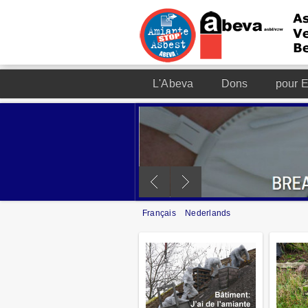
L'Abeva
Dons
pour E
Français
Nederlands