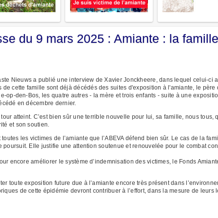
e du 9 mars 2025 : Amiante : la famill
te Nieuws a publié une interview de Xavier Jonckheere, dans lequel celui-ci an
e cette famille sont déjà décédés des suites d'exposition à l'amiante, le père 
lle-op-den-Bos, les quatre autres - la mère et trois enfants - suite à une exposi
 décédé en décembre dernier.
 tour atteint. C’est bien sûr une terrible nouvelle pour lui, sa famille, nous tou
ité et son soutien.
toutes les victimes de l’amiante que l’ABEVA défend bien sûr. Le cas de la famil
 poursuit. Elle justifie une attention soutenue et renouvelée pour le combat con
 pour encore améliorer le système d’indemnisation des victimes, le Fonds Amiante
ter toute exposition future due à l’amiante encore très présent dans l’environn
riques de cette épidémie devront contribuer à l’effort, dans la mesure de leurs 