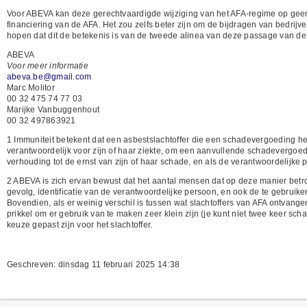
Voor ABEVA kan deze gerechtvaardigde wijziging van het AFA-regime op geen
financiering van de AFA. Het zou zelfs beter zijn om de bijdragen van bedri
hopen dat dit de betekenis is van de tweede alinea van deze passage van de 
ABEVA
Voor meer informatie
abeva.be@gmail.com
Marc Molitor
00 32 475 74 77 03
Marijke Vanbuggenhout
00 32 497863921
1 Immuniteit betekent dat een asbestslachtoffer die een schadevergoeding 
verantwoordelijk voor zijn of haar ziekte, om een aanvullende schadevergoeding
verhouding tot de ernst van zijn of haar schade, en als de verantwoordelijke pa
2 ABEVA is zich ervan bewust dat het aantal mensen dat op deze manier betrokk
gevolg, identificatie van de verantwoordelijke persoon, en ook de te gebruiken
Bovendien, als er weinig verschil is tussen wat slachtoffers van AFA ontvange
prikkel om er gebruik van te maken zeer klein zijn (je kunt niet twee keer sch
keuze gepast zijn voor het slachtoffer.
Geschreven: dinsdag 11 februari 2025 14:38