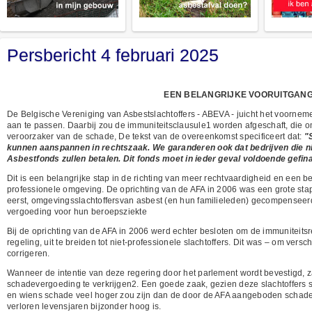
Persbericht 4 februari 2025
EEN BELANGRIJKE VOORUITGAN
De Belgische Vereniging van Asbestslachtoffers - ABEVA - juicht het voornem
aan te passen. Daarbij zou de immuniteitsclausule1 worden afgeschaft, die o
veroorzaker van de schade, De tekst van de overeenkomst specificeert dat:
"S
kunnen aanspannen in rechtszaak. We garanderen ook dat bedrijven die nie
Asbestfonds zullen betalen. Dit fonds moet in ieder geval voldoende gefi
Dit is een belangrijke stap in de richting van meer rechtvaardigheid en een b
professionele omgeving. De oprichting van de AFA in 2006 was een grote stap i
eerst, omgevingsslachtoffersvan asbest (en hun familieleden) gecompenseerd,
vergoeding voor hun beroepsziekte
Bij de oprichting van de AFA in 2006 werd echter besloten om de immuniteits
regeling, uit te breiden tot niet-professionele slachtoffers. Dit was – om ver
corrigeren.
Wanneer de intentie van deze regering door het parlement wordt bevestigd, za
schadevergoeding te verkrijgen2. Een goede zaak, gezien deze slachtoffers s
en wiens schade veel hoger zou zijn dan de door de AFA aangeboden schadeve
verloren levensjaren bijzonder hoog is.