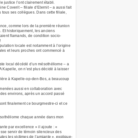
e justice l’ont clairement établi.
Coverit – filiale d’Eternit – a aussi fait
ous ses collègues. Dans cette filiale,
ance, comme lors de la première réunion
 Et historiquement, les anciens
taient flamands, de condition socio-
!
pulation locale est notamment à l’origine
cales et leurs proches ont commencé à
iste local décédé d’un mésothéliome – a
A Kapelle, on n’est plus décidé à laisser
rière à Kapelle-op-den-Bos, a beaucoup
 menées aussi en collaboration avec
 des environs, après un accord passé
sont finalement ce bourgmestre-ci et ce
e mésothéliome chaque année dans mon
te par excellence » il ajoute : «
sse servir de témoin silencieux des
s les victimes de l’amiante », explique-