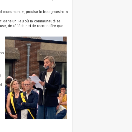
tel monument », précise le bourgmestre. «
if, dans un lieu où la communauté se
ause, de réfléchir et de reconnaître que
ion
n
el