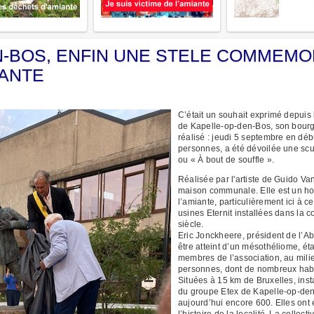
N-BOS, ENFIN UNE STELE COMMEMO
IANTE
C’était un souhait exprimé depui
de Kapelle-op-den-Bos, son bourg
réalisé : jeudi 5 septembre en dé
personnes, a été dévoilée une scu
ou « À bout de souffle ».
Réalisée par l'artiste de Guido Va
maison communale. Elle est un ho
l’amiante, particulièrement ici à c
usines Eternit installées dans l
siècle.
Eric Jonckheere, président de l’A
être atteint d’un mésothéliome, é
membres de l’association, au mili
personnes, dont de nombreux hab
Situées à 15 km de Bruxelles, inst
du groupe Etex de Kapelle-op-den
aujourd’hui encore 600. Elles on
l’histoire de la localité. La collec