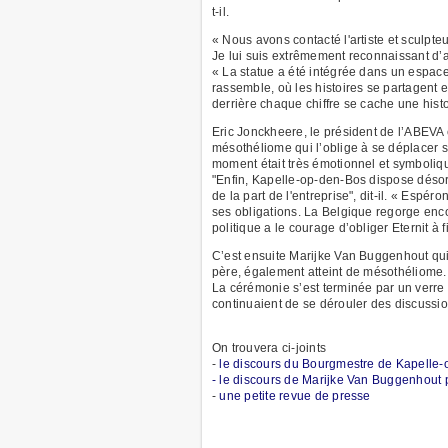
t-il.
« Nous avons contacté l'artiste et sculpt
Je lui suis extrêmement reconnaissant d’a
« La statue a été intégrée dans un espac
rassemble, où les histoires se partagent et
derrière chaque chiffre se cache une hist
Eric Jonckheere, le président de l’ABEVA é
mésothéliome qui l’oblige à se déplacer s
moment était très émotionnel et symboliqu
"Enfin, Kapelle-op-den-Bos dispose déso
de la part de l'entreprise", dit-il. « Esp
ses obligations. La Belgique regorge en
politique a le courage d’obliger Eternit à
C’est ensuite Marijke Van Buggenhout qui
père, également atteint de mésothéliome.
La cérémonie s’est terminée par un verr
continuaient de se dérouler des discussi
On trouvera ci-joints
-
le discours du Bourgmestre de Kapell
- le discours de Marijke Van Buggenhout
-
une petite revue de presse