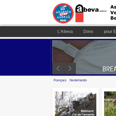
L'Abeva
Dons
pour E
Français
Nederlands