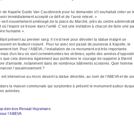
eur de Kapelle Guido Van Causbroeck pour lui demander s'il souhaitait créer un 
voir immédiatement accepté ce défi et de l’avoir relevé. »
e vert nouvellement aménagé de la place du Marché, près du centre administrat
 où l'espoir se trouve dans l'unité. C’est une invitation à chacun de faire une p
oire humaine ».
tait présent au premier rang. Il s’est levé pour dévoiler la statue malgré un
ouvent en fauteuil roulant. Pour lui avec son passé de jeunesse à Kapelle, le
ement fort. Pour l’ABEVA, l’installation de ce monument est très importante.
rmais d'un lieu où sont commémorées les victimes, après des années d'opposit
érons que cela donnera également aux politiciens le courage de rappeler à Eternit
core d'amiante, notamment dans de nombreux bâtiments scolaires. Quel homme
 financer l’assainissement ?
 est intervenue au micro devant la statue dévoilée, au nom de l'ABEVA et de so
e dans la maison communale qui surplombe à présent le monument autour duqu
ons animées.
e-op-den-bos Renaat Huysmans
 pour l’ABEVA