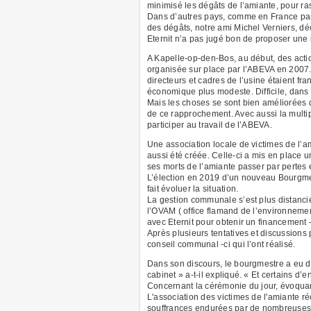
minimisé les dégâts de l’amiante, pour ras
Dans d’autres pays, comme en France par ex
des dégâts, notre ami Michel Verniers, dé
Eternit n’a pas jugé bon de proposer une
A Kapelle-op-den-Bos, au début, des act
organisée sur place par l’ABEVA en 2007.
directeurs et cadres de l’usine étaient fr
économique plus modeste. Difficile, dans c
Mais les choses se sont bien améliorées d
de ce rapprochement. Avec aussi la multi
participer au travail de l’ABEVA.
Une association locale de victimes de l’a
aussi été créée. Celle-ci a mis en place un
ses morts de l’amiante passer par pertes et
L’élection en 2019 d’un nouveau Bourgme
fait évoluer la situation.
La gestion communale s’est plus distanci
l’OVAM ( office flamand de l’environnem
avec Eternit pour obtenir un financement – 
Après plusieurs tentatives et discussions
conseil communal -ci qui l’ont réalisé.
Dans son discours, le bourgmestre a eu d
cabinet » a-t-il expliqué. « Et certains d’
Concernant la cérémonie du jour, évoquant
L'association des victimes de l'amiante r
souffrances endurées par de nombreuses 