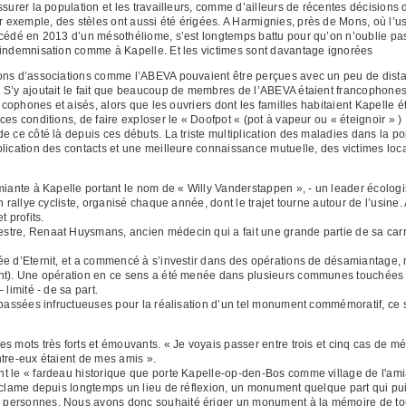
surer la population et les travailleurs, comme d’ailleurs de récentes décisions d
emple, des stèles ont aussi été érigées. A Harmignies, près de Mons, où l’usine 
cédé en 2013 d’un mésothéliome, s’est longtemps battu pour qu’on n’oublie pas t
 indemnisation comme à Kapelle. Et les victimes sont davantage ignorées
ions d’associations comme l’ABEVA pouvaient être perçues avec un peu de dist
 S’y ajoutait le fait que beaucoup de membres de l’ABEVA étaient francophones.
ancophones et aisés, alors que les ouvriers dont les familles habitaient Kapelle é
es conditions, de faire exploser le « Doofpot « (pot à vapeur ou « éteignoir » ) 
e ce côté là depuis ces débuts. La triste multiplication des maladies dans la po
plication des contacts et une meilleure connaissance mutuelle, des victimes lo
miante à Kapelle portant le nom de « Willy Vanderstappen », - un leader écolog
 rallye cycliste, organisé chaque année, dont le trajet tourne autour de l’usine. 
 profits.
stre, Renaat Huysmans, ancien médecin qui a fait une grande partie de sa car
ée d’Eternit, et a commencé à s’investir dans des opérations de désamiantage,
ent). Une opération en ce sens a été menée dans plusieurs communes touchées
limité - de sa part.
 passées infructueuses pour la réalisation d’un tel monument commémoratif, ce 
es mots très forts et émouvants. « Je voyais passer entre trois et cinq cas d
entre-eux étaient de mes amis ».
 le « fardeau historique que porte Kapelle-op-den-Bos comme village de l'amian
éclame depuis longtemps un lieu de réflexion, un monument quelque part qui pui
personnes. Nous avons donc souhaité ériger un monument à la mémoire de toute