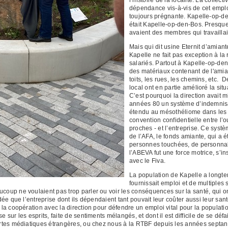
dépendance vis-à-vis de cet emplo
toujours prégnante. Kapelle-op-den
était Kapelle-op-den-Bos. Presque
avaient des membres qui travaillai
Mais qui dit usine Eternit d’amiant
Kapelle ne fait pas exception à la
salariés. Partout à Kapelle-op-den
des matériaux contenant de l'amian
toits, les rues, les chemins, etc.
local ont en partie amélioré la situ
C’est pourquoi la direction avait 
années 80 un système d’indemnisat
étendu au mésothéliome dans les a
convention confidentielle entre l’o
proches - et l’entreprise. Ce syst
de l’AFA, le fonds amiante, qui a 
personnes touchées, de personnali
l’ABEVA fut une force motrice, s’i
avec le Fiva.
La population de Kapelle a longtemp
fournissait emploi et de multiple
ucoup ne voulaient pas trop parler ou voir les conséquences sur la santé, qui o
idée que l’entreprise dont ils dépendaient tant pouvait leur coûter aussi leur santé
i la coopération avec la direction pour défendre un emploi vital pour la populat
 sur les esprits, faite de sentiments mélangés, et dont il est difficile de se défa
lertes médiatiques étrangères, ou chez nous à la RTBF depuis les années septan