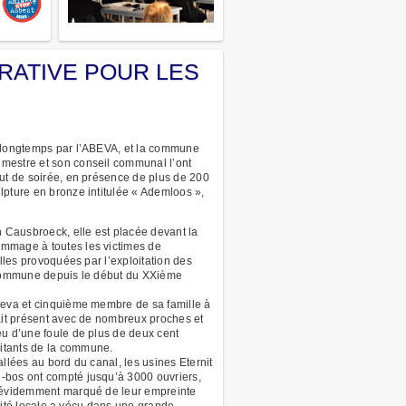
RATIVE POUR LES
s longtemps par l’ABEVA, et la commune
mestre et son conseil communal l’ont
but de soirée, en présence de plus de 200
lpture en bronze intitulée « Ademloos »,
n Causbroeck, elle est placée devant la
mmage à toutes les victimes de
elles provoquées par l’exploitation des
a commune depuis le début du XXième
beva et cinquième membre de sa famille à
tait présent avec de nombreux proches et
eu d’une foule de plus de deux cent
itants de la commune.
allées au bord du canal, les usines Eternit
-bos ont compté jusqu’à 3000 ouvriers,
t évidemment marqué de leur empreinte
tivité locale a vécu dans une grande