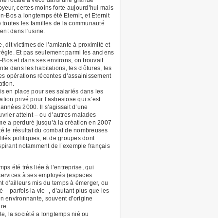
yeur, certes moins forte aujourd’hui mais
-Bos a longtemps été Eternit, et Eternit
 toutes les familles de la communauté
ent dans l'usine.
e, dit victimes de l’amiante à proximité et
 règle. Et pas seulement parmi les anciens
-Bos et dans ses environs, on trouvait
te dans les habitations, les clôtures, les
 Des opérations récentes d’assainissement
ation.
mis en place pour ses salariés dans les
ion privé pour l’asbestose qui s’est
nnées 2000. Il s’agissait d’une
uvrier atteint – ou d’autres malades
ème a perduré jusqu’à la création en 2007
été le résultat du combat de nombreuses
tés politiques, et de groupes dont
nspirant notamment de l’exemple français
s été très liée à l’entreprise, qui
s services à ses employés (espaces
nt d’ailleurs mis du temps à émerger, ou
 – parfois la vie -, d’autant plus que les
ion environnante, souvent d’origine
ire.
te, la société a longtemps nié ou