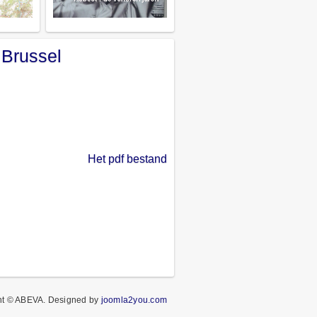
 Brussel
Het pdf bestand
ht © ABEVA.
Designed by
joomla2you.com