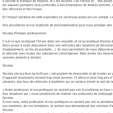
Il raconte le manque de moyens, et « les lacunes » en France et… des prises 
les sapeurs-pompiers sont confrontés à des émanations de fumées directes, ma
des véhicules et des locaux.
Et l’impact sanitaire de cette exposition ne serait pas assez pris en compte. L
Nos procédures et nos matériels de décontamination pour nous protéger des r
Nicolas,Pompier professionnel
C’est ce que soulignait l’Anses dans son enquête, et ce qu’explique Nicolas 
Nous avons à notre disposition dans nos véhicules des matériels de décontamina
d’appartement, un feu de poubelle…). Ils nous permettent de nous débarrasser
le véhicule avec toutes ces substances cancérigènes. Mais toutes ces mesure
sommes amenés à réaliser.
Nicolas
Nicolas cite les feux de forêt qui
« nécessitent de descendre et de monter en p
(l’appareil respiratoire isolant) trop lourd (environ 15 kilos) et avec trop pe
urbaines, des feux de véhicules à répétition sur un secteur donné la nuit de la
« Notre profession et nos politiques ne veulent pas voir le problème en face »
Des situations qui « nous empêchent de réaliser ces protocoles de nettoyage 
Nicolas.
À mon sens, notre profession et nos politiques ne veulent pas voir le problè
nos matériels, de nos formations, et surtout cela demanderait des sommes 
Nicolas