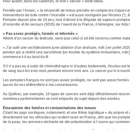
Pour autant, dans les casernes, le mot « cancer » reste tabou.
Pointée par l’Anses,
« la nécessité de mieux prendre en compte les risques 
interventions de lutte contre l’incendie »
est aussi soulignée par Nicolas (*), 
Pompier depuis plus de 10 ans, tout d’abord à la Brigade de sapeurs-pompie
d’incendie et de secours (SDIS) de l’ouest de la France, il témoigne, sur Actu.f
« Pas assez protégés, formés et informés »
Atteint d’un cancer du testicule, sans que celui-ci ait été reconnu comme mal
« J’ai subi une orchidectomie [une ablation d’un testicule, ndlr.] en juillet 
pelvien qui a révélé une sarcoïdose
[un trouble du système immunitaire, ndlr.]
commence-t-il au bout du fil.
S’il n’a pas eu à subir de chimiothérapie ni d’autres traitements, Nicolas est t
de sang tous les trois mois pendant encore trois ans. Le cancer qui m’a touc
Les pompiers français ne sont pas assez protégés, ne sont pas assez formés et
aucun de nos référentiels à ma connaissance.
Au Québec, par exemple, 16 types de cancers sont déjà officiellement recon
nombreux parlementaires se sont emparés du sujet depuis des années.
Émanations des fumées et contaminations des tenues
Citant les pays nordiques, notamment, et une filière logistique « du propre e
directement sur les véhicules qui restent rares en France, afin que les pomp
de la peau, les armoires séchante de décontamination à l’ozone qui commenc