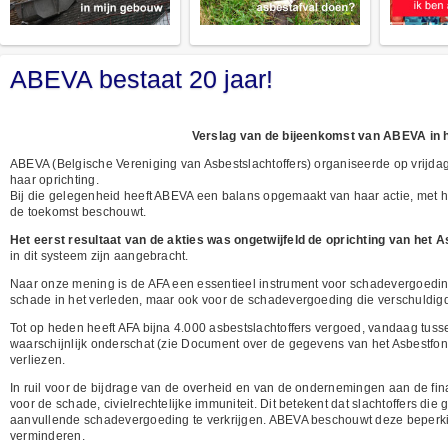
ABEVA bestaat 20 jaar!
Verslag van de bijeenkomst van ABEVA in h
ABEVA (Belgische Vereniging van Asbestslachtoffers) organiseerde op vrijda
haar oprichting.
Bij die gelegenheid heeft ABEVA een balans opgemaakt van haar actie, met haa
de toekomst beschouwt.
Het eerst resultaat van de akties was ongetwijfeld de oprichting van het
in dit systeem zijn aangebracht.
Naar onze mening is de AFA een essentieel instrument voor schadevergoeding,
schade in het verleden, maar ook voor de schadevergoeding die verschuldigd 
Tot op heden heeft AFA bijna 4.000 asbestslachtoffers vergoed, vandaag tus
waarschijnlijk onderschat (zie Document over de gegevens van het Asbestfo
verliezen.
In ruil voor de bijdrage van de overheid en van de ondernemingen aan de finan
voor de schade, civielrechtelijke immuniteit. Dit betekent dat slachtoffers 
aanvullende schadevergoeding te verkrijgen. ABEVA beschouwt deze beperking
verminderen.