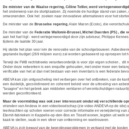
De minister van de Waalse regering, Céline Tellier, werd vertegenwoordi
het onderwerp van de stortplaatsen. Zij noemde de huidige stand van zaken
omwonenden. Ook het zoeken naar innovatieve alternatieven voor het storten
De minister van de
Brusselse regering
, Alain Maron (Ecolo), die verontschu
De minister van de
Federatie Wallonië-Brussel, Michel Daerden (PS) , die 
aan het hart ligt - werd vertegenwoordigd door zijn adviseur, Philippe Kennes
tijdens de laatste 30 jaar.
Hij stelde het plan voor ivm de renovatie van de schoolgebouwen. Asbestverw
geplande budget (269 miljoen euro) zal worden gebaseerd op oproepen tot he
Terwijl de FWB rechtstreeks verantwoordelijk is voor zijn eigen scholen , dit
Onder deze netwerken is een enquête gehouden, met onder meer een belangrij
verificatie van het al dan niet bestaan van een inventaris is een federale bev
ABEVA kan zijn ontgoocheling niet verbergen over het ontbreken, van de ka
een duidelijk, gecoördineerd en coherent beleid voor de uitroeiing van asbes
"lasagne" en het gebrek aan middelen verklaren of verontschuldigen natuurli
werden geconfronteerd.
Maar de voormiddag was ook zeer interessant omdat wij verschillende op
vrienden van Andeva in een videoboodschap (zie video ANDEVA op de site) ui
leerkrachten op scholen voeren voor correcte informatie en verwijdering va
Eternit-fabrieken in Kappelle-op-den-Bos en Tisselt wonen, legden uit welk 
kaak te stellen, vaak in een sfeer van ontkenning en wantrouwen.
ABEVA is zich bewust van de begrotingsproblemen in verband met de kosten va