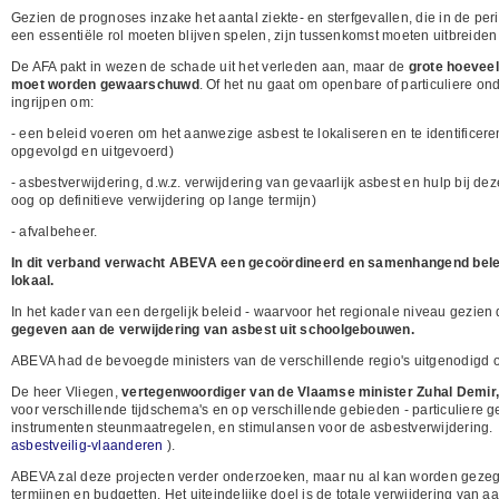
Gezien de prognoses inzake het aantal ziekte- en sterfgevallen, die in de p
een essentiële rol moeten blijven spelen, zijn tussenkomst moeten uitbreide
De AFA pakt in wezen de schade uit het verleden aan, maar de
grote hoeveel
moet worden gewaarschuwd
. Of het nu gaat om openbare of particuliere ond
ingrijpen om:
- een beleid voeren om het aanwezige asbest te lokaliseren en te identificeren
opgevolgd en uitgevoerd)
- asbestverwijdering, d.w.z. verwijdering van gevaarlijk asbest en hulp bij deze
oog op definitieve verwijdering op lange termijn)
- afvalbeheer.
In dit verband verwacht ABEVA een gecoördineerd en samenhangend beleid
lokaal.
In het kader van een dergelijk beleid - waarvoor het regionale niveau gezie
gegeven aan de verwijdering van asbest uit schoolgebouwen.
ABEVA had de bevoegde ministers van de verschillende regio's uitgenodigd 
De heer Vliegen,
vertegenwoordiger van de Vlaamse minister Zuhal Demir
voor verschillende tijdschema's en op verschillende gebieden - particuliere 
instrumenten steunmaatregelen, en stimulansen voor de asbestverwijdering. 
asbestveilig-vlaanderen
).
ABEVA zal deze projecten verder onderzoeken, maar nu al kan worden gezegd
termijnen en budgetten. Het uiteindelijke doel is de totale verwijdering van 