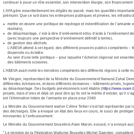
continuer à jouer un rôle essentiel, son intervention élargie, son financement 
L’AFA gère essentiellement les dégâts du passé, mais les quantités important
prémunir. Que ce soit dans les entreprises publiques et privées, les infrastruct
mettre en œuvre une politique de repérage et indentification de l’amiante 
réalisés),
de désamiantage, c’est-à-dire d’enlèvement et/ou d’aide à l’enlèvement de
(avec toujours une perspective d’enlèvement définitif à terme),
de gestion des déchets.
L’ABEVA attend à cet égard, des différents pouvoirs publics compétents – f
dispersée ou éclatée.
Au sein d’une telle politique – pour laquelle l’échelon régional est essent
des bâtiments scolaires.
L’ABEVA avait invité les ministres compétents des différents régions à cette m
Mr Vliegen, représentant de la Ministre du Gouvernement flamand Zuhal Demir
différentes échéances, et dans différents domaines – bâtiments privés, logement
au désamiantage. Des budgets prévisionnels sont établis (
https://www.ovam.
projets, mais d’ores et déjà on peut dire qu’ils ont le mérite d’exister, qu’il
est l’élimination totale de l’amiante en place pour 2040.
La Ministre du Gouvernement wallon Céline Tellier s’est fait représenter par
des décharges. Elle a évoqué un état des lieux en cours, le souci de protéger l
innovantes à l’enfouissement.
Le Ministre du Gouvernement bruxellois Alain Maron, excusé, n’a envoyé auc
" Le ministre de la Fédération Wallonie Bruxelles Michel Daerden, compétent po