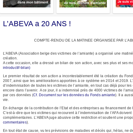
L’ABEVA a 20 ANS !
COMPTE-RENDU DE LA MATINEE ORGANISEE PAR L’ABE
L’ABEVA (Association belge des victimes de l’amiante) a organisé une matiné
création.
A cette occasion, elle a dressé un bilan de son action, avec ses plus et ses mo
introductif-bilan)
Le premier résultat de son action a incontestablement été la création du Fon
2007, ainsi que les améliorations apportées à ce système en 2014 et 2019. L’
d’indemnisation de toutes les victimes de l’amiante, en tout cas déjà pour l
encore dans l’avenir. A ce jour, il a indemnisé près de 4000 victimes de l’ami
par ces données (
Cf. Document sur les données du Fonds amiante
). Il a au
vie.
En échange de la contribution de l’Etat et des entreprises au financement de 
C’est-à-dire que les victimes qui recourent à l’indemnisation de l’AFA doivent
complémentaires. L’ABEVA juge abusive cette restriction et soutient une proposi
commentaires
).
En tout état de cause, vu les prévisions de maladies et décès qui, hélas, ne