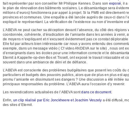
fait représenter par son conseiller Mr Philippe Kennes. Dans son
exposé
, il
le plan de rénovation des bâtiments scolaires. Le désamiantage sera évidem
millions d’euros) fonctionnera par appel à projet. Si la FWB est directement r
provinces et communes. Une enquête a été lancée auprès de ceux-ci dans l’es
expliqué le représentant. La vérification de l’existence ou non d’inventaire 
L’ABEVA ne peut cacher sa déception devant l’absence, du côté des régions wal
coordonnée, cohérente, d’éradication de l’amiante dans les années à venir, a
de moyens n’expliquent et n’excusent évidemment pas ce constat déplorable 
Elle fut par ailleurs bien intéressante car nous y avons entendu des commenta
exemple, dans un message vidéo ( Cf video ANDEVA sur le site) , nous ont ex
d’enseignants dans les écoles pour une information correcte et le désamiant
Eternit à Kappelle-op-den-Bos et Tisselt, ont exposé le travail inlassable et
souvent dans une ambiance de déni et de défiance.
L’ABEVA est consciente des problèmes budgétaires que posent les coûts du désa
particuliers et budgets des pouvoirs publics, alors que de plus en plus est a
promu l’amiante en dissimulant ses dangers ? Une discussion a été initiée su
principaux responsables du problème. L’ABEVA aura l’occasion d’y revenir.
Les revendications actualisées de l’ABEVA sont
dans ce document
.
Enfin,
un clip réalisé par Eric Jonckheere et Joachim Veszely
a été diffusé, m
des sites d’Eternit.