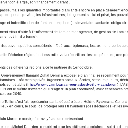
ntervention élargie, son financement garanti.
passé, mais les quantités importantes d’amiante encore en place génèrent encor
publiques et privées, les infrastructures, le logement social et privé, les pouvoi
ge et indentification de l’amiante en place (les inventaires amiante, obligatoi
ment et/ou d’aide à l’enlèvement de l’amiante dangereux, de gestion de l’amiant
ment définitif à terme),
ents pouvoirs publics compétents – fédéraux, régionaux, locaux -, une politique
quelle l’échelon régional est essentiel vu la répartition des compétences, une p
nts des différents régions à cette matinée du 1er octobre.
du Gouvernement flamand Zuhal Demir a exposé le plan finalisé récemment pour l
domaines – bâtiments privés, logements sociaux, écoles, secteurs publics, déchets
ls sont établis (
https://www.ovam.be/naar-een-asbestveilig-vlaanderen
). L’AB
qu’ils ont le mérite d’exister, qu’il s’agit d’un plan coordonné, avec échéances p
lace pour 2040.
e Tellier s’est fait représenter par la députée écolo Hélène Ryckmans. Celle-c
ieux en cours, le souci de protéger leurs travailleurs (des décharges) et les rive
lain Maron, excusé, n’a envoyé aucun représentant.
uxelles Michel Daerden, compétent pour les bâtiments scolaires – sujet qui tient