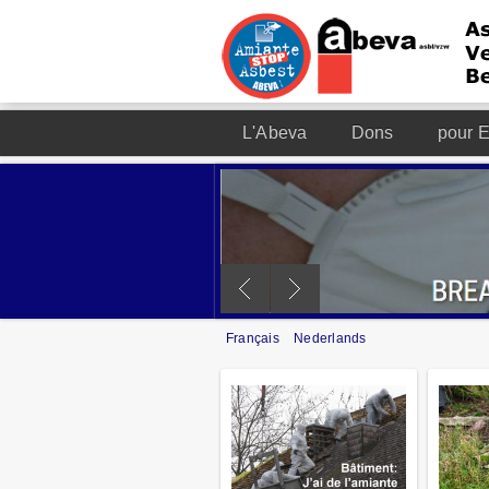
L'Abeva
Dons
pour E
Français
Nederlands