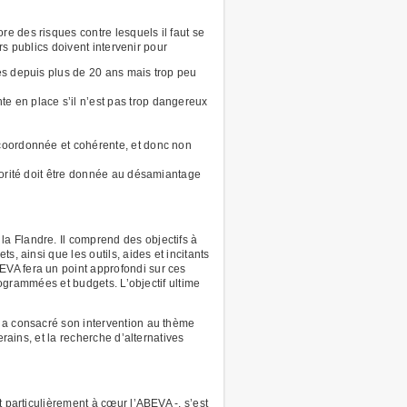
e des risques contre lesquels il faut se
rs publics doivent intervenir pour
res depuis plus de 20 ans mais trop peu
e en place s’il n’est pas trop dangereux
 coordonnée et cohérente, et donc non
riorité doit être donnée au désamiantage
a Flandre. Il comprend des objectifs à
, ainsi que les outils, aides et incitants
EVA fera un point approfondi sur ces
rogrammées et budgets. L’objectif ultime
i a consacré son intervention au thème
rains, et la recherche d’alternatives
 particulièrement à cœur l’ABEVA -, s’est