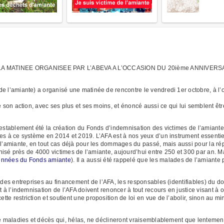
 MATINEE ORGANISEE PAR L’ABEVA A L’OCCASION DU 20ième ANNIVERS
de l’amiante) a organisé une matinée de rencontre le vendredi 1er octobre, à l
 son action, avec ses plus et ses moins, et énoncé aussi ce qui lui semblent être
testablement été la création du Fonds d’indemnisation des victimes de l’amiant
ées à ce système en 2014 et 2019. L’AFA est à nos yeux d’un instrument essenti
 l’amiante, en tout cas déjà pour les dommages du passé, mais aussi pour la rép
mnisé près de 4000 victimes de l’amiante, aujourd’hui entre 250 et 300 par an. M
données du Fonds amiante
). Il a aussi été rappelé que les malades de l’amiant
t des entreprises au financement de l’AFA, les responsables (identifiables) du 
t à l’indemnisation de l’AFA doivent renoncer à tout recours en justice visant à
e restriction et soutient une proposition de loi en vue de l’abolir, sinon au min
de maladies et décès qui, hélas, ne déclineront vraisemblablement que lentement