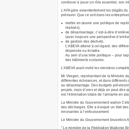
continuer à jouer un rôle essentiel, son i
L’AFA gère essentiellement les dégâts du 
prémunir. Que ce soit dans les entreprises 
mettre en œuvre une politique de repéra
réalisés),
de désamiantage, c’est-à-dire d’enlève
(avec toujours une perspective d’enlève
de gestion des déchets.
L’ABEVA attend à cet égard, des différ
dispersée ou éclatée.
Au sein d’une telle politique – pour la
des bâtiments scolaires.
L’ABEVA avait invité les ministres compéte
Mr Vliegen, représentant de la Ministre 
différentes échéances, et dans différents 
au désamiantage. Des budgets prévisionne
projets, mais d’ores et déjà on peut dire 
est l’élimination totale de l’amiante en p
La Ministre du Gouvernement wallon Célin
des décharges. Elle a évoqué un état des l
innovantes à l’enfouissement.
Le Ministre du Gouvernement bruxellois A
" Le ministre de la Fédération Wallonie Br