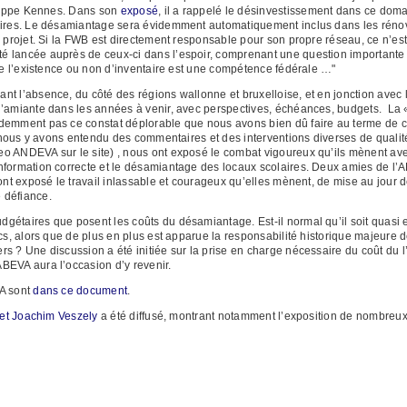
hilippe Kennes. Dans son
exposé
, il a rappelé le désinvestissement dans ce dom
laires. Le désamiantage sera évidemment automatiquement inclus dans les réno
 projet. Si la FWB est directement responsable pour son propre réseau, ce n’est
 lancée auprès de ceux-ci dans l’espoir, comprenant une question importante s
 de l’existence ou non d’inventaire est une compétence fédérale …"
t l’absence, du côté des régions wallonne et bruxelloise, et en jonction avec l
l’amiante dans les années à venir, avec perspectives, échéances, budgets. La «
demment pas ce constat déplorable que nous avons bien dû faire au terme de c
ar nous y avons entendu des commentaires et des interventions diverses de quali
o ANDEVA sur le site) , nous ont exposé le combat vigoureux qu’ils mènent ave
nformation correcte et le désamiantage des locaux scolaires. Deux amies de l’
 ont exposé le travail inlassable et courageux qu’elles mènent, de mise au jour 
 défiance.
étaires que posent les coûts du désamiantage. Est-il normal qu’il soit quasi en
cs, alors que de plus en plus est apparue la responsabilité historique majeure 
s ? Une discussion a été initiée sur la prise en charge nécessaire du coût du l
BEVA aura l’occasion d’y revenir.
VA sont
dans ce document
.
 et Joachim Veszely
a été diffusé, montrant notamment l’exposition de nombreux t