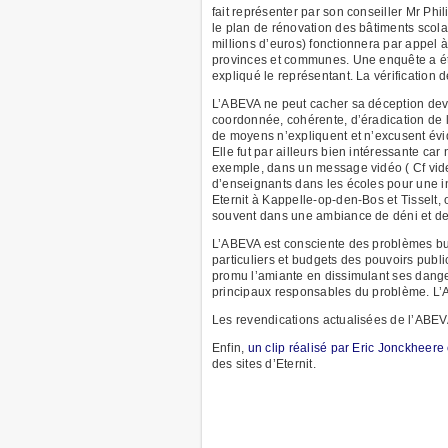
fait représenter par son conseiller Mr P
le plan de rénovation des bâtiments sco
millions d’euros) fonctionnera par appel à
provinces et communes. Une enquête a été
expliqué le représentant. La vérification
L’ABEVA ne peut cacher sa déception devan
coordonnée, cohérente, d’éradication de 
de moyens n’expliquent et n’excusent évi
Elle fut par ailleurs bien intéressante c
exemple, dans un message vidéo ( Cf vide
d’enseignants dans les écoles pour une i
Eternit à Kappelle-op-den-Bos et Tisselt,
souvent dans une ambiance de déni et de
L’ABEVA est consciente des problèmes budg
particuliers et budgets des pouvoirs publi
promu l’amiante en dissimulant ses danger
principaux responsables du problème. L’A
Les revendications actualisées de l’ABE
Enfin,
un clip réalisé par Eric Jonckheere
des sites d’Eternit.