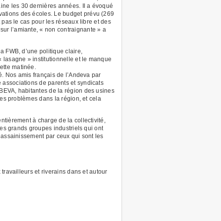
aine les 30 dernières années. Il a évoqué
vations des écoles. Le budget prévu (269
 pas le cas pour les réseaux libre et des
ur l’amiante, « non contraignante » a
a FWB, d’une politique claire,
 lasagne » institutionnelle et le manque
ette matinée.
té. Nos amis français de l’Andeva par
 associations de parents et syndicats
ABEVA, habitantes de la région des usines
des problèmes dans la région, et cela
tièrement à charge de la collectivité,
des grands groupes industriels qui ont
’assainissement par ceux qui sont les
ravailleurs et riverains dans et autour