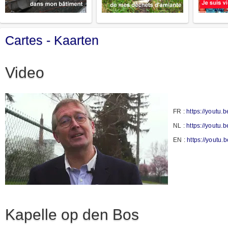
Cartes - Kaarten
Video
FR :
https://youtu
NL :
https://youtu.
EN :
https://yout
Kapelle op den Bos