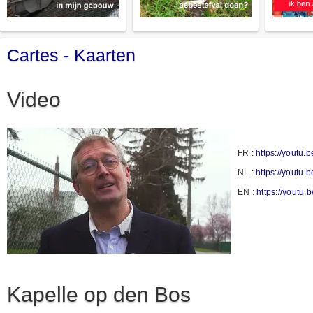
Cartes - Kaarten
Video
FR :
https://youtu
NL :
https://youtu.
EN :
https://yout
Kapelle op den Bos