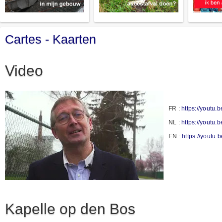
Cartes - Kaarten
Video
FR :
https://youtu
NL :
https://youtu.
EN :
https://yout
Kapelle op den Bos