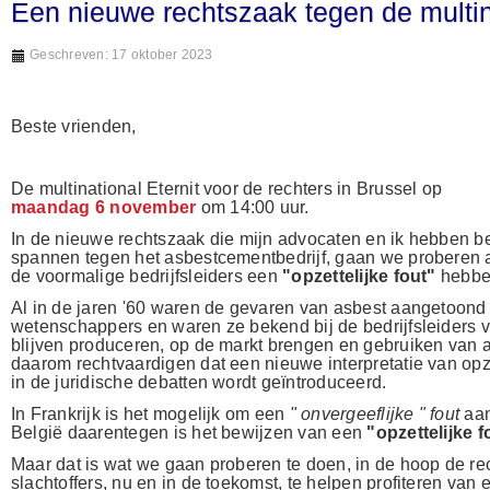
Een nieuwe rechtszaak tegen de multina
Geschreven: 17 oktober 2023
Beste vrienden,
De multinational Eternit voor de rechters in Brussel op
maandag 6 november
om 14:00 uur.
In de nieuwe rechtszaak die mijn advocaten en ik hebben be
spannen tegen het asbestcementbedrijf, gaan we proberen a
de voormalige bedrijfsleiders een
"opzettelijke fout"
hebbe
Al in de jaren '60 waren de gevaren van asbest aangetoond 
wetenschappers en waren ze bekend bij de bedrijfsleiders v
blijven produceren, op de markt brengen en gebruiken van 
daarom rechtvaardigen dat een nieuwe interpretatie van opze
in de juridische debatten wordt geïntroduceerd.
In Frankrijk is het mogelijk om een
" onvergeeflijke " fout
aan
België daarentegen is het bewijzen van een
"opzettelijke 
Maar dat is wat we gaan proberen te doen, in de hoop de re
slachtoffers, nu en in de toekomst, te helpen profiteren van