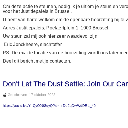
Om deze actie te steunen, nodig ik je uit om je steun en ve
voor het Justitiepaleis in Brussel.
U bent van harte welkom om de openbare hoorzitting bij te 
Adres Justitiepaleis, Poelaertplein 1, 1000 Brussel.
Uw steun zal mij ook hier zeer waardevol zijn.
Eric Jonckheere, slachtoffer.
PS: De exacte locatie van de hoorzitting wordt ons later me
Deel dit bericht met je contacten.
Don't Let The Dust Settle: Join Our C
Geschreven: 17 oktober 2023
https://youtu.be/YhQyO90SqyQ?si=hrDo2qDwWdDRL_49