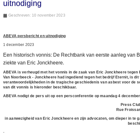
uitnodiging
Geschreven: 10 november 2023
ABEVA persbericht en uitnodiging
1 december 2023
Een historisch vonnis: De Rechtbank van eerste aanleg van Bru
ziekte van Eric Jonckheere.
ABEVA is verheugd met het vonnis in de zaak van Eric Jonckheere tegen Et
Van Noorbeeck - Jonckheere had ingediend tegen het bedrijf Eternit, is di
verantwoordelijkheden in de tragische geschiedenis van asbest voor de sc
van dit vonnis is hieronder beschikbaar.
ABEVA nodigt de pers uit op een persconferentie op maandag 4 december
Press Clu
Rue Froissar
in aanwezigheid van Eric Jonckheere en zijn advocaten, om dieper in te ga
beschi
-