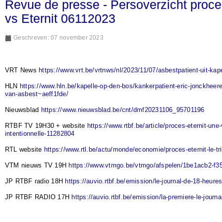
Revue de presse - Persoverzicht proc
vs Eternit 06112023
Geschreven: 07 november 2023
VRT News
https://www.vrt.be/vrtnws/nl/2023/11/07/asbestpatient-uit-kape
HLN
https://www.hln.be/kapelle-op-den-bos/kankerpatient-eric-jonckheere
van-asbest~aeff1fde/
Nieuwsblad
https://www.nieuwsblad.be/cnt/dmf20231106_95701196
RTBF TV 19H30 + website
https://www.rtbf.be/article/proces-eternit-une
intentionnelle-11282804
RTL website
https://www.rtl.be/actu/monde/economie/proces-eternit-le-tr
VTM nieuws TV 19H
https://www.vtmgo.be/vtmgo/afspelen/1be1acb2-f3
JP RTBF radio 18H
https://auvio.rtbf.be/emission/le-journal-de-18-heure
JP RTBF RADIO 17H
https://auvio.rtbf.be/emission/la-premiere-le-journ