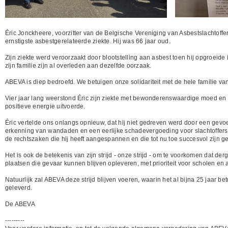
Éric Jonckheere, voorzitter van de Belgische Vereniging van Asbestslachtof
ernstigste asbestgerelateerde ziekte. Hij was 66 jaar oud.
Zijn ziekte werd veroorzaakt door blootstelling aan asbest toen hij opgroeide
zijn familie zijn al overleden aan dezelfde oorzaak.
ABEVA is diep bedroefd. We betuigen onze solidariteit met de hele familie van 
Vier jaar lang weerstond Éric zijn ziekte met bewonderenswaardige moed en vol
positieve energie uitvoerde.
Éric vertelde ons onlangs opnieuw, dat hij niet gedreven werd door een gev
erkenning van wandaden en een eerlijke schadevergoeding voor slachtoffers d
de rechtszaken die hij heeft aangespannen en die tot nu toe succesvol zijn g
Het is ook de betekenis van zijn strijd - onze strijd - om te voorkomen dat der
plaatsen die gevaar kunnen blijven opleveren, met prioriteit voor scholen e
Natuurlijk zal ABEVA deze strijd blijven voeren, waarin het al bijna 25 jaar 
geleverd.
De ABEVA
---------