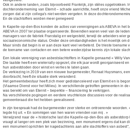
Ook in andere landen, zoals bijvoorbeeld Frankrijk, zijn stèles opgetrokken. 
dochteronderneming van Eternit – schade aanrichtte, heeft onze vriend Miche
zorgen dat al zijn collega's niet werden vergeten. In deze dochterondernemin
En de slachtoffers worden meer genegeerd
In Kapelle-op-den-Bos konden de acties van verenigingen als ABEVA in het b
ABEVA in 2007 ter plaatse organiseerde. Bovendien waren veel van de leden 
managers van de fabriek Franstalig en welgesteld, terwijl de arbeiders wi
sociaaleconomische status. Onder deze omstandigheden is het moeilijk om de
Maar sinds dat begin is er aan deze kant veel verbeterd. De trieste toename 
de toename van contacten en een betere wederzijdse kennis zijn lokale slac
Een lokale vereniging van asbestslachtoffers in Kapelle genaamd « Willy Vand
Die laatste heeft een wielerrally opgezet, die elk jaar wordt georganiseerd en
hun asbestdoden door winst en verlies te laten gaan.
De verkiezing in 2019 van een nieuwe burgemeester, Renaat Huysmans, een vo
doorbracht, heeft de situatie sterk veranderd.
Het gemeentebestuur heeft zich meer gedistanceieerd van Eternit en is beg
(Vlaamse Dienst voor het Milieu). In verschillende getroffen gemeenten in de
was bereikt om van Eternit – beperkte – financiering te verkrijgen.
Na verschillende pogingen en eerdere vruchteloze discussies voor de realis
gemeenteraad die het hebben gerealiseerd.
In zijn toespraak had de burgemeester zeer sterke en ontroerende woorden. « I
legde hij uit. « En sommigen van hen waren vrienden van mij . »
Verwijzend naar de « historische last die Kapelle-op-den-Bos als asbestdorp bi
vraagt al langer om een plek van bezinning, een monument ergens dat kan di
een monument oprichten ter nagedachtenis aan alle slachtoffers van asbest", l