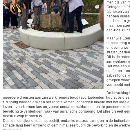
menigte van 
Gelegen op 15
fabrieken van
hebben duidel
heeft in een 
maar nog steed
den-Bos. Bijna
Maar wie Etern
uitzondering 
omgeving werd
straten, paden
Dit is de red
zijn werknemer
Het was een v
patiënten – en
asbestfonds, d
groepen waarv
voorbeeld met
De bevolking 
meerdere diensten aan zijn werknemers bood (sportgebieden, huursubsidies, e
tijd nodig hadden om aan het licht te komen, of hadden moeite met het idee 
leven – zou kunnen kosten, vooral omdat de vakbonden en de gemeente ook 
bevolking te verdedigen, vaak van agrarische oorsprong. Dit alles creëert 
moeilijk kwijt te raken is.
Des te moeilijker omdat het bedrijf, ondanks waarschuwingen in de buitenland
schade lang heeft ontkend of geminimaliseerd, om de bevolking en de werkneme
vastgesteld.