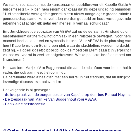
We namen contact op met de kunstenaar en beeldhouwer uit Kapelle Guido V
burgemeester. « Ik ben hem enorm dankbaar dat hij deze uitdaging onmiddel
" Het standbeeld werd geïntegreerd in een nieuw aangelegde groene ruimte op
gemeenschap samenkomt, verhalen worden gedeeld en hoop wordt gevonden in 
erkennen dat achter elk getal een menselijk verhaal schuilgaat."
Eric Jonckheere, de voorzitter van ABEVA zat op de eerste rij. Hij stond op o
mesothelioom dat hem dwingt om vaak in een rolstoel te bewegen. Voor hem 
moment heel emotioneel en symbolisch sterk. Voor ABEVA is de plaatsing van 
heeft Kapelle-op-den-Bos nu een plek waar de slachtoffers worden herdacht, n
zegt hij. » Hopelijk geeft dit politici ook de moed om Eternit aan zijn verplich
vol asbest, vooral in veel schoolgebouwen. Welke politicus heeft de moed o
financieren ?
Het was toen Marijke Van Buggenhout die aan de microfoon voor het onthul
vader, die ook aan mesothelioom lijdt.
De ceremonie werd afgesloten met een borrel in het stadhuis, dat nu uitkijk
levendige discussies plaatsvonden.
Het volgende is bijgevoegd :
-
de toespraak van de burgemeester van Kapelle-op-den-bos Renaat Huysm
- De toespraak van Marijke Van Buggenhout voor ABEVA
-
Een kleine persrecensie