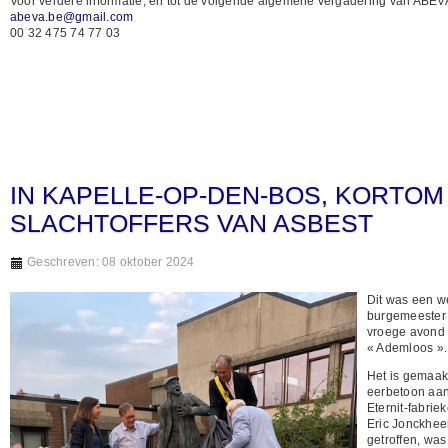
Voor verdere informatie, en tot de volgende algemene vergadering van ABE
abeva.be@gmail.com
00 32 475 74 77 03
IN KAPELLE-OP-DEN-BOS, KORTO
SLACHTOFFERS VAN ASBEST
Geschreven: 08 oktober 2024
Dit was een w
burgemeester 
vroege avond 
« Ademloos ».
Het is gemaak
eerbetoon aan
Eternit-fabrie
Eric Jonckheer
getroffen, wa