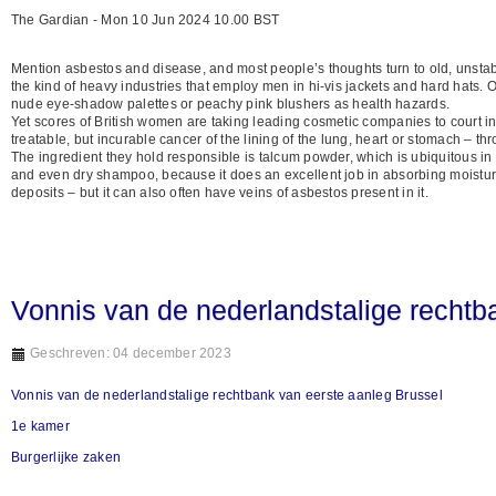
The Gardian - Mon 10 Jun 2024 10.00 BST
Mention asbestos and disease, and most people’s thoughts turn to old, unstable 
the kind of heavy industries that employ men in hi-vis jackets and hard hats. On
nude eye-shadow palettes or peachy pink blushers as health hazards.
Yet scores of British women are taking leading cosmetic companies to court in 
treatable, but incurable cancer of the lining of the lung, heart or stomach – th
The ingredient they hold responsible is talcum powder, which is ubiquitous in 
and even dry shampoo, because it does an excellent job in absorbing moisture
deposits – but it can also often have veins of asbestos present in it.
Vonnis van de nederlandstalige rechtb
Geschreven: 04 december 2023
Vonnis van de nederlandstalige rechtbank van eerste aanleg Brussel
1e kamer
Burgerlijke zaken