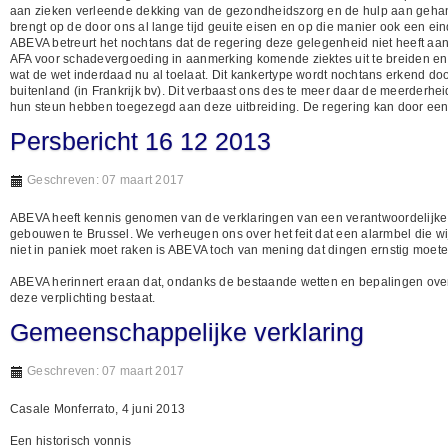
aan zieken verleende dekking van de gezondheidszorg en de hulp aan gehan
brengt op de door ons al lange tijd geuite eisen en op die manier ook een ei
ABEVA betreurt het nochtans dat de regering deze gelegenheid niet heeft aa
AFA voor schadevergoeding in aanmerking komende ziektes uit te breiden en 
wat de wet inderdaad nu al toelaat. Dit kankertype wordt nochtans erkend d
buitenland (in Frankrijk bv). Dit verbaast ons des te meer daar de meerderhei
hun steun hebben toegezegd aan deze uitbreiding. De regering kan door een
Persbericht 16 12 2013
Geschreven: 07 maart 2017
ABEVA heeft kennis genomen van de verklaringen van een verantwoordelijke
gebouwen te Brussel. We verheugen ons over het feit dat een alarmbel die wij
niet in paniek moet raken is ABEVA toch van mening dat dingen ernstig moe
ABEVA herinnert eraan dat, ondanks de bestaande wetten en bepalingen over d
deze verplichting bestaat.
Gemeenschappelijke verklaring
Geschreven: 07 maart 2017
Casale Monferrato, 4 juni 2013
Een historisch vonnis