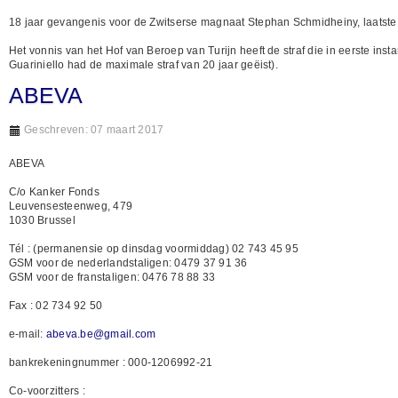
18 jaar gevangenis voor de Zwitserse magnaat Stephan Schmidheiny, laatste e
Het vonnis van het Hof van Beroep van Turijn heeft de straf die in eerste inst
Guariniello had de maximale straf van 20 jaar geëist).
ABEVA
Geschreven: 07 maart 2017
ABEVA
C/o Kanker Fonds
Leuvensesteenweg, 479
1030 Brussel
Tél : (permanensie op dinsdag voormiddag) 02 743 45 95
GSM voor de nederlandstaligen: 0479 37 91 36
GSM voor de franstaligen: 0476 78 88 33
Fax : 02 734 92 50
e-mail:
abeva.be@gmail.com
bankrekeningnummer : 000-1206992-21
Co-voorzitters :